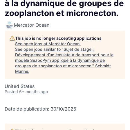
à la dynamique de groupes de
zooplancton et micronecton.
Mercator Ocean
This job is no longer accepting applications
See open jobs at
Mercator Ocean
.
See open jobs similar to "
Sujet de stage :
Développement d’un émulateur de transport pour le
modèle SeapoPym appliqué à la dynamique de
groupes de zooplancton et micronecton.
"
Schmidt
Marine
.
United States
Posted
6+ months ago
Date de publication: 30/10/2025