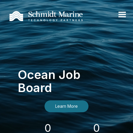
Ocean Job
Board
Learn More
0
0