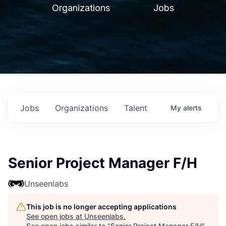
Organizations
Jobs
Jobs
Organizations
Talent
My
alerts
Senior Project Manager F/H
Unseenlabs
This job is no longer accepting applications
See open jobs at
Unseenlabs
.
See open jobs similar to "
Senior Project Manager F/H
"