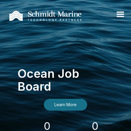
Ocean Job
Board
Learn More
0
0