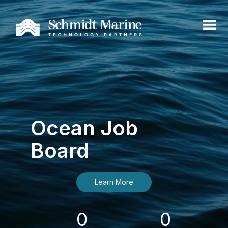
Ocean Job
Board
Learn More
0
0