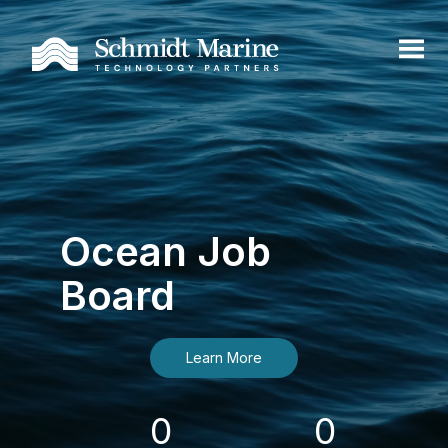
Ocean Job
Board
Learn More
0
0