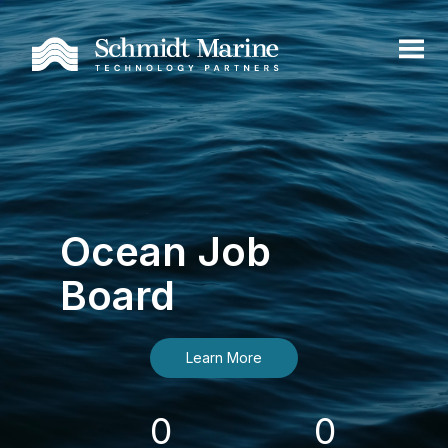
Ocean Job
Board
Learn More
0
0