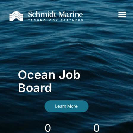
Ocean Job
Board
Learn More
0
0