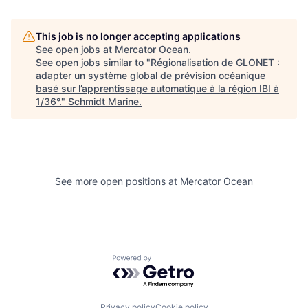
This job is no longer accepting applications
See open jobs at
Mercator Ocean
.
See open jobs similar to "
Régionalisation de GLONET :
adapter un système global de prévision océanique
basé sur l’apprentissage automatique à la région IBI à
1/36°.
"
Schmidt Marine
.
See more open positions at
Mercator Ocean
Powered by Getro.com
Privacy policy
Cookie policy