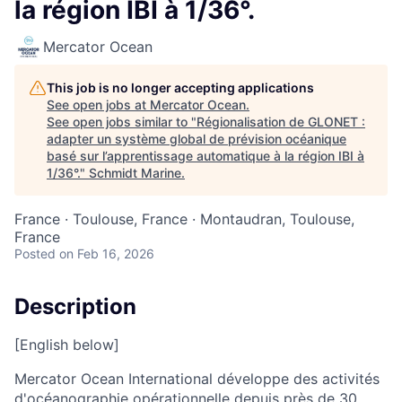
la région IBI à 1/36°.
Mercator Ocean
This job is no longer accepting applications
See open jobs at
Mercator Ocean
.
See open jobs similar to "
Régionalisation de GLONET :
adapter un système global de prévision océanique
basé sur l’apprentissage automatique à la région IBI à
1/36°.
"
Schmidt Marine
.
France · Toulouse, France · Montaudran, Toulouse,
France
Posted
on Feb 16, 2026
Description
[English below]
Mercator Ocean International développe des activités
d'océanographie opérationnelle depuis près de 30