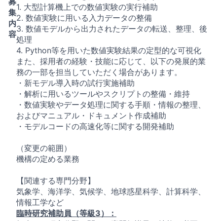
募
1. 大型計算機上での数値実験の実行補助
集
2. 数値実験に用いる入力データの整備
内
3. 数値モデルから出力されたデータの転送、整理、後
容
処理
4. Python等を用いた数値実験結果の定型的な可視化
また、採用者の経験・技能に応じて、以下の発展的業
務の一部を担当していただく場合があります。
・新モデル導入時の試行実施補助
・解析に用いるツールやスクリプトの整備・維持
・数値実験やデータ処理に関する手順・情報の整理、
およびマニュアル・ドキュメント作成補助
・モデルコードの高速化等に関する開発補助
（変更の範囲）
機構の定める業務
【関連する専門分野】
気象学、海洋学、気候学、地球惑星科学、計算科学、
情報工学など
臨時研究補助員（等級3）：