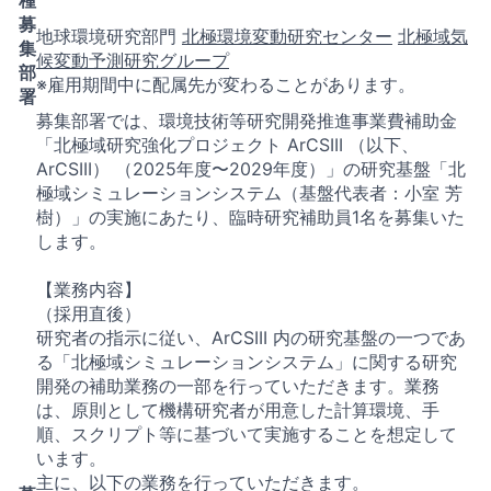
募
地球環境研究部門
北極環境変動研究センター
北極域気
集
候変動予測研究グループ
部
※雇用期間中に配属先が変わることがあります。
署
募集部署では、環境技術等研究開発推進事業費補助金
「北極域研究強化プロジェクト ArCSIII （以下、
ArCSIII） （2025年度〜2029年度）」の研究基盤「北
極域シミュレーションシステム（基盤代表者：小室 芳
樹）」の実施にあたり、臨時研究補助員1名を募集いた
します。
【業務内容】
（採用直後）
研究者の指示に従い、ArCSIII 内の研究基盤の一つであ
る「北極域シミュレーションシステム」に関する研究
開発の補助業務の一部を行っていただきます。業務
は、原則として機構研究者が用意した計算環境、手
順、スクリプト等に基づいて実施することを想定して
います。
主に、以下の業務を行っていただきます。