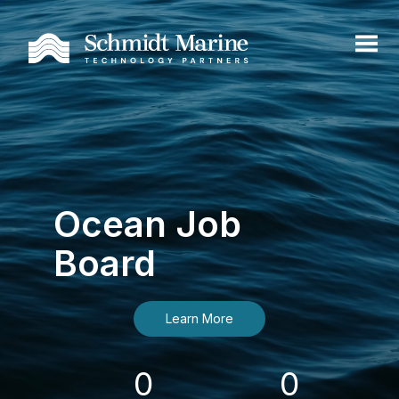
Ocean Job
Board
Learn More
0
0