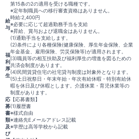
第15条の2の適用を受ける職種です。
※定年制職員への移行審査資格はありません。
時給:2,400円
給
※必要に応じて超過勤務手当を支給
与
※昇給、賞与および退職金はありません。
(1)通勤手当を支給します。
(2)条件により各種保険(健康保険、厚生年金保険、企業
年金基金、雇用保険、労災保険等)が適用されます。
福
(3)職員等の相互扶助及び福利厚生の増進を図るための
利
共済会制度があります。
厚
(4)民間賃貸住宅の社宅貸与制度は対象外となります。
生
(5)土日祝祭日・年末年始・年次有給休暇・特別有給休
暇を休日及び休暇とします。介護休業・育児休業等の
制度があります。
応
【応募書類】
募
(1)履歴書
書
※様式自由
類
※連絡先Eメールアドレス記載
及
※学歴は高等学校から記載
び