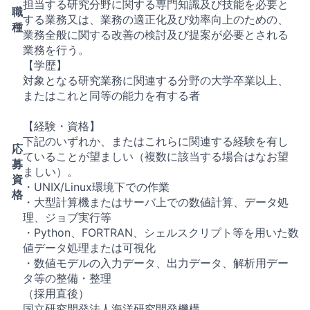
担当する研究分野に関する専門知識及び技能を必要と
職
する業務又は、業務の適正化及び効率向上のための、
種
業務全般に関する改善の検討及び提案が必要とされる
業務を行う。
【学歴】
対象となる研究業務に関連する分野の大学卒業以上、
またはこれと同等の能力を有する者
【経験・資格】
下記のいずれか、またはこれらに関連する経験を有し
応
ていることが望ましい（複数に該当する場合はなお望
募
ましい）。
資
・UNIX/Linux環境下での作業
格
・大型計算機またはサーバ上での数値計算、データ処
理、ジョブ実行等
・Python、FORTRAN、シェルスクリプト等を用いた数
値データ処理または可視化
・数値モデルの入力データ、出力データ、解析用デー
タ等の整備・整理
（採用直後）
国立研究開発法人海洋研究開発機構