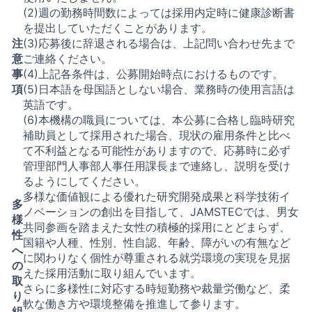
(2)週の勤務時間数によっては採用内定時に健康診断書
を提出していただくことがあります。
注
(3)応募後に辞退される場合は、上記問い合わせ先まで
意
ご連絡ください。
事
(4)上記各条件は、公募開始時点におけるものです。
項
(5)日本語を母国語としない場合、業務時の使用言語は
英語です。
(6)本機構の職員については、本公募に合格し臨時研究
補助員として採用された場合、現状の雇用条件と比べ
て不利益となる可能性がありますので、応募時に必ず
管理部門人事部人事任用課長まで連絡し、説明を受け
るようにしてください。
多様な価値観による優れた研究開発成果と科学技術イ
多
ノベーションの創出を目指して、JAMSTECでは、男女
様
共同参画を踏まえた女性の積極的採用にとどまらず、
性
国籍や人種、性別、性自認、年齢、障がいの有無など
へ
に関わりなく個性が尊重される就労環境の実現を見据
の
えた採用活動に取り組んでいます。
取
さらに多様性に対応する時短勤務や裁量労働など、柔
り
軟な働き方や環境整備を推進して参ります。
組