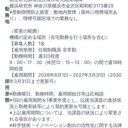
横浜研究所 神奈川県横浜市金沢区昭和町3173番25
勤
※受動喫煙防止措置：敷地内禁煙（屋外に喫煙場所あ
務
り）、喫煙可能区域での業務なし
地
（変更の範囲）
機構の定める場所（在宅勤務を行う場所を含む）
【募集人数】 1名
【雇用形態】 任期制職員 非常勤
【勤務時間】 週3日程度
9：00～17：30（休憩12：15～13：00）の間で週18時
間程度
【雇用期間】 2026年8月1日～2027年3月31日（2030
採
年3月31日まで更新可）
用
形
※勤務曜日、勤務時間、雇用開始日等は応相談
態
※1回の雇用期間を1事業年度とし、以後当課題の進捗状
況と勤務実績等により契約更新を可能とします。
※上記雇用期間については、当課題の状況により変更さ
れる場合があります。
※科学技術・イノベーション創出の活性化に関する法律