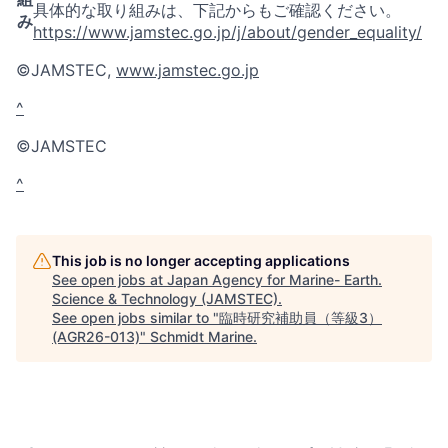
具体的な取り組みは、下記からもご確認ください。
み
https://www.jamstec.go.jp/j/about/gender_equality/
©JAMSTEC,
www.jamstec.go.jp
^
©JAMSTEC
^
This job is no longer accepting applications
See open jobs at
Japan Agency for Marine- Earth.
Science & Technology (JAMSTEC)
.
See open jobs similar to "
臨時研究補助員（等級3）
(AGR26-013)
"
Schmidt Marine
.