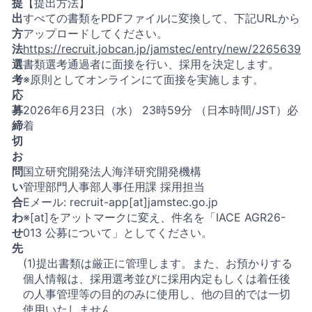
提
【提出方法】
出
すべての書類をPDFファイルに変換して、下記URLから
方
アップロードしてください。
法
https://recruit.jobcan.jp/jamstec/entry/new/2265639
選
書類選考通過者に面接を行い、採用を決定します。
考
※原則としてオンラインにて面接を実施します。
応
募
2026年6月23日（水） 23時59分 （日本時間/JST）必
締
着
切
お
問
国立研究開発法人海洋研究開発機構
い
管理部門人事部人事任用課 採用担当
合
Eメール: recruit-app[at]jamstec.go.jp
わ
※[at]をアットマークに変え、件名を「IACE AGR26-
せ
013 公募について」としてください。
先
(1)提出書類は厳正に管理します。また、お預かりする
個人情報は、採用選考並びに採用内定もしくは着任後
の人事管理等の目的のみに使用し、他の目的では一切
使用いたしません。