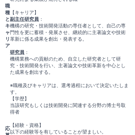
職
種
【キャリア】
と
副主任研究員
：
キ
機構の研究・技術開発活動の専任者として、自己の専
ャ
門性を更に蓄積・発展させ、継続的に主著論文や技術
リ
革新に係る成果を創出・発表する。
ア
研究員
：
機構業務への貢献のため、自立した研究者として研
究・技術開発を行い、主著論文や技術革新を中心とし
た成果を創出する。
※職種及びキャリアは、選考過程において決定いたしま
す。
【学歴】
当該研究もしくは技術開発に関連する分野の博士号取
得者
【経験・資格】
応
以下の経験等を有していることが望ましい。
募