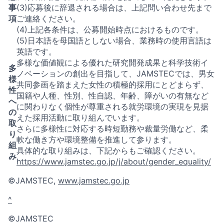
事
(3)応募後に辞退される場合は、上記問い合わせ先まで
項
ご連絡ください。
(4)上記各条件は、公募開始時点におけるものです。
(5)日本語を母国語としない場合、業務時の使用言語は
英語です。
多様な価値観による優れた研究開発成果と科学技術イ
多
ノベーションの創出を目指して、JAMSTECでは、男女
様
共同参画を踏まえた女性の積極的採用にとどまらず、
性
国籍や人種、性別、性自認、年齢、障がいの有無など
へ
に関わりなく個性が尊重される就労環境の実現を見据
の
えた採用活動に取り組んでいます。
取
さらに多様性に対応する時短勤務や裁量労働など、柔
り
軟な働き方や環境整備を推進して参ります。
組
具体的な取り組みは、下記からもご確認ください。
み
https://www.jamstec.go.jp/j/about/gender_equality/
©JAMSTEC,
www.jamstec.go.jp
^
©JAMSTEC