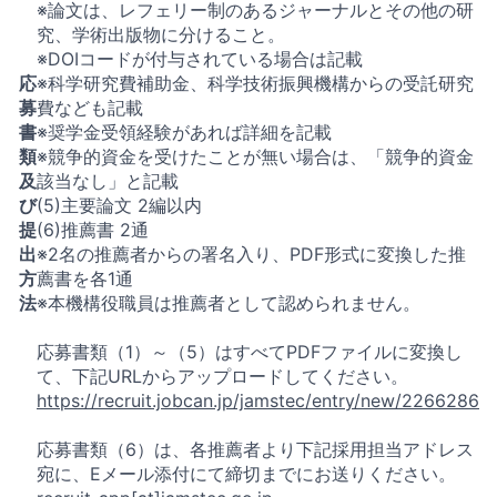
※論文は、レフェリー制のあるジャーナルとその他の研
究、学術出版物に分けること。
※DOIコードが付与されている場合は記載
応
※科学研究費補助金、科学技術振興機構からの受託研究
募
費なども記載
書
※奨学金受領経験があれば詳細を記載
類
※競争的資金を受けたことが無い場合は、「競争的資金
及
該当なし」と記載
び
(5)主要論文 2編以内
提
(6)推薦書 2通
出
※2名の推薦者からの署名入り、PDF形式に変換した推
方
薦書を各1通
法
※本機構役職員は推薦者として認められません。
応募書類（1）～（5）はすべてPDFファイルに変換し
て、下記URLからアップロードしてください。
https://recruit.jobcan.jp/jamstec/entry/new/2266286
応募書類（6）は、各推薦者より下記採用担当アドレス
宛に、Eメール添付にて締切までにお送りください。