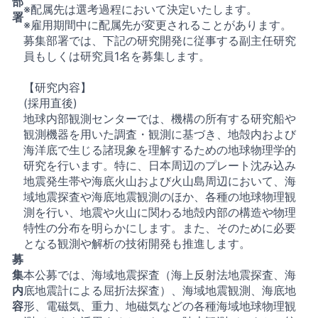
部
※配属先は選考過程において決定いたします。
署
※雇用期間中に配属先が変更されることがあります。
募集部署では、下記の研究開発に従事する副主任研究
員もしくは研究員1名を募集します。
【研究内容】
(採用直後)
地球内部観測センターでは、機構の所有する研究船や
観測機器を用いた調査・観測に基づき、地殻内および
海洋底で生じる諸現象を理解するための地球物理学的
研究を行います。特に、日本周辺のプレート沈み込み
地震発生帯や海底火山および火山島周辺において、海
域地震探査や海底地震観測のほか、各種の地球物理観
測を行い、地震や火山に関わる地殻内部の構造や物理
特性の分布を明らかにします。また、そのために必要
となる観測や解析の技術開発も推進します。
募
集
本公募では、海域地震探査（海上反射法地震探査、海
内
底地震計による屈折法探査）、海域地震観測、海底地
容
形、電磁気、重力、地磁気などの各種海域地球物理観