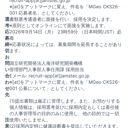
recruit-app[at]jamstec.go.jp
※[at]をアットマークに変え、件名を「MGeo CKS26-
001 応募者名」としてください。
選
書類選考通過者に面接を行い、採用を決定します。
考
※原則としてオンラインにて面接を実施します。
応
2026年9月14日（月） 23時59分 （日本時間/JST）必
募
着
締
※応募状況によっては、募集期間を延長することがあり
切
ます。
お
問
国立研究開発法人海洋研究開発機構
い
管理部門人事部人事任用課 採用担当
合
Eメール: recruit-app[at]jamstec.go.jp
わ
※[at]をアットマークに変え、件名を「MGeo CKS26-
せ
001 公募について」としてください。
先
(1)提出書類は厳正に管理します。また、お預かりする
個人情報は、採用選考並びに採用内定もしくは着任後
の人事管理等の目的のみに使用し、他の目的では一切
注
使用いたしません。
意
(2)採用内定時に健康診断書を提出していただきます。