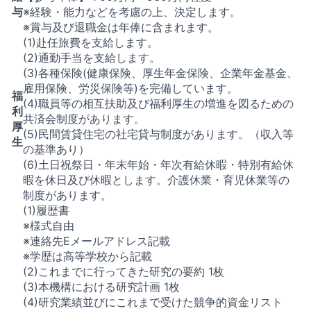
与
※経験・能力などを考慮の上、決定します。
※賞与及び退職金は年俸に含まれます。
(1)赴任旅費を支給します。
(2)通勤手当を支給します。
(3)各種保険(健康保険、厚生年金保険、企業年金基金、
雇用保険、労災保険等)を完備しています。
福
(4)職員等の相互扶助及び福利厚生の増進を図るための
利
共済会制度があります。
厚
(5)民間賃貸住宅の社宅貸与制度があります。（収入等
生
の基準あり）
(6)土日祝祭日・年末年始・年次有給休暇・特別有給休
暇を休日及び休暇とします。介護休業・育児休業等の
制度があります。
(1)履歴書
※様式自由
※連絡先Eメールアドレス記載
※学歴は高等学校から記載
(2)これまでに行ってきた研究の要約 1枚
(3)本機構における研究計画 1枚
(4)研究業績並びにこれまで受けた競争的資金リスト