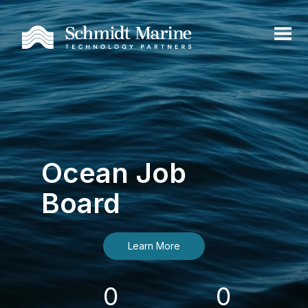
Ocean Job
Board
Learn More
0
0