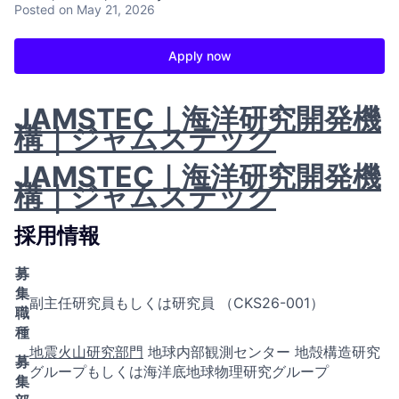
Posted
on May 21, 2026
Apply now
JAMSTEC｜海洋研究開発機
構｜ジャムステック
JAMSTEC｜海洋研究開発機
構｜ジャムステック
採用情報
募
集
副主任研究員もしくは研究員 （CKS26-001）
職
種
地震火山研究部門
地球内部観測センター 地殻構造研究
募
グループもしくは海洋底地球物理研究グループ
集