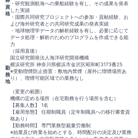
・研究観測航海への乗船経験を有し、その成果を発表
資
した実績
格
・国際共同研究プロジェクトへの参加・貢献経験、お
よび海外研究者との共同研究成果の発表実績
・地球物理学データの解析経験を有し、必要に応じて
データ処理・解析のためのプログラムを作成できる能
力
（採用直後）
国立研究開発法人海洋研究開発機構
横浜研究所 神奈川県横浜市金沢区昭和町3173番25
勤
※受動喫煙防止措置：敷地内禁煙（屋外に喫煙場所あ
務
り）、喫煙可能区域での業務なし
地
（変更の範囲）
機構の定める場所（在宅勤務を行う場所を含む）
【募集人数】 1名
【雇用形態】 任期制職員（定年制職員への移行審査資
格あり）
【勤務時間】 専門業務型裁量労働制
※始業及び終業を始めとする、時間配分の決定及び業務