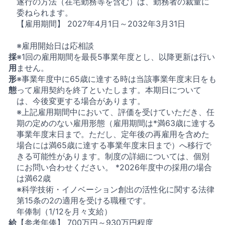
遂行の方法（在宅勤務等を含む）は、勤務者の裁量に
委ねられます。
【雇用期間】 2027年4月1日～2032年3月31日
※雇用開始日は応相談
採
※1回の雇用期間を最長5事業年度とし、以降更新は行い
用
ません。
形
※事業年度中に65歳に達する時は当該事業年度末日をも
態
って雇用契約を終了といたします。本期日について
は、今後変更する場合があります。
※上記雇用期間中において、評価を受けていただき、任
期の定めのない雇用形態（雇用期間は*満63歳に達する
事業年度末日まで。ただし、定年後の再雇用を含めた
場合には満65歳に達する事業年度末日まで）へ移行で
きる可能性があります。制度の詳細については、個別
にお問い合わせください。 *2026年度中の採用の場合
は満62歳
※科学技術・イノベーション創出の活性化に関する法律
第15条の2の適用を受ける職種です。
年俸制（1/12を月々支給）
給
【参考年俸】 700万円～930万円程度