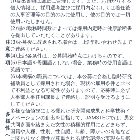
(1)提出書類は厳正に管理します。また、お預かりする
個人情報は、採用選考並びに採用内定もしくは着任後
の人事管理等の目的のみに使用し、他の目的では一切
使用いたしません。
(2)週の勤務時間数によっては採用内定時に健康診断書
を提出していただくことがあります。
注
(3)応募後に辞退される場合は、上記問い合わせ先まで
意
ご連絡ください。
事
(4)上記各条件は、公募開始時点におけるものです。
項
(5)日本語を母国語としない場合、業務時の使用言語は
英語です。
(6)本機構の職員については、本公募に合格し臨時研究
補助員として採用された場合、現状の雇用条件と比べ
て不利益となる可能性がありますので、応募時に必ず
人事部人事任用課長まで連絡し、説明を受けるように
してください。
多様な価値観による優れた研究開発成果と科学技術イ
多
ノベーションの創出を目指して、JAMSTECでは、男女
様
共同参画を踏まえた女性の積極的採用にとどまらず、
性
国籍や人種、性別、性自認、年齢、障がいの有無など
へ
に関わりなく個性が尊重される就労環境の実現を見据