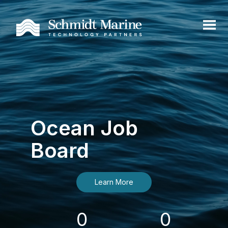
Ocean Job
Board
Learn More
0
0