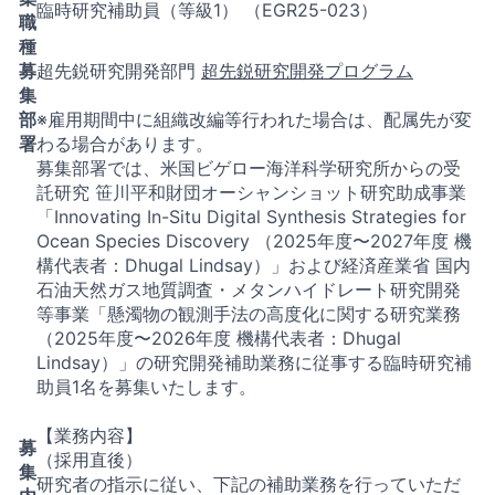
臨時研究補助員（等級1） （EGR25-023）
職
種
募
超先鋭研究開発部門
超先鋭研究開発プログラム
集
部
※雇用期間中に組織改編等行われた場合は、配属先が変
署
わる場合があります。
募集部署では、米国ビゲロー海洋科学研究所からの受
託研究 笹川平和財団オーシャンショット研究助成事業
「Innovating In-Situ Digital Synthesis Strategies for
Ocean Species Discovery （2025年度〜2027年度 機
構代表者：Dhugal Lindsay）」および経済産業省 国内
石油天然ガス地質調査・メタンハイドレート研究開発
等事業「懸濁物の観測手法の高度化に関する研究業務
（2025年度〜2026年度 機構代表者：Dhugal
Lindsay）」の研究開発補助業務に従事する臨時研究補
助員1名を募集いたします。
【業務内容】
募
（採用直後）
集
研究者の指示に従い、下記の補助業務を行っていただ