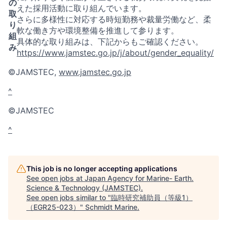
の
えた採用活動に取り組んでいます。
取
さらに多様性に対応する時短勤務や裁量労働など、柔
り
軟な働き方や環境整備を推進して参ります。
組
具体的な取り組みは、下記からもご確認ください。
み
https://www.jamstec.go.jp/j/about/gender_equality/
©JAMSTEC,
www.jamstec.go.jp
^
©JAMSTEC
^
This job is no longer accepting applications
See open jobs at
Japan Agency for Marine- Earth.
Science & Technology (JAMSTEC)
.
See open jobs similar to "
臨時研究補助員（等級1）
（EGR25-023）
"
Schmidt Marine
.