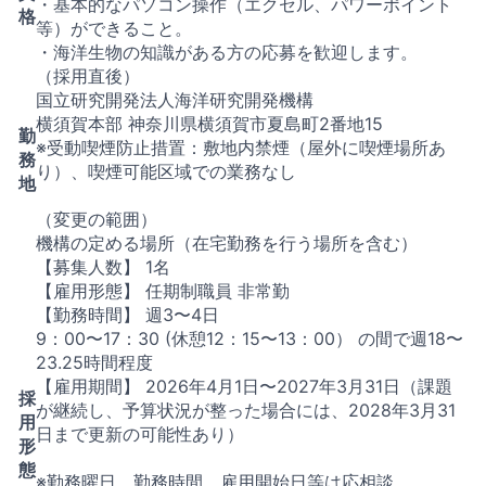
・基本的なパソコン操作（エクセル、パワーポイント
格
等）ができること。
・海洋生物の知識がある方の応募を歓迎します。
（採用直後）
国立研究開発法人海洋研究開発機構
横須賀本部 神奈川県横須賀市夏島町2番地15
勤
※受動喫煙防止措置：敷地内禁煙（屋外に喫煙場所あ
務
り）、喫煙可能区域での業務なし
地
（変更の範囲）
機構の定める場所（在宅勤務を行う場所を含む）
【募集人数】 1名
【雇用形態】 任期制職員 非常勤
【勤務時間】 週3〜4日
9：00〜17：30 (休憩12：15〜13：00） の間で週18〜
23.25時間程度
【雇用期間】 2026年4月1日〜2027年3月31日（課題
採
が継続し、予算状況が整った場合には、2028年3月31
用
日まで更新の可能性あり）
形
態
※勤務曜日、勤務時間、雇用開始日等は応相談