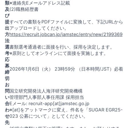
類
※連絡先Eメールアドレス記載
及
(2)職務経歴書
び
提
すべての書類をPDFファイルに変換して、下記URLから
出
アップロードしてください。
方
https://recruit.jobcan.jp/jamstec/entry/new/2199369
法
選
書類選考通過者に面接を行い、採用を決定します。
考
※原則としてオンラインにて面接を実施します。
応
募
2026年1月6日（火） 23時59分 （日本時間/JST）必着
締
切
お
問
国立研究開発法人海洋研究開発機構
い
管理部門人事部人事任用課 採用担当
合
Eメール: recruit-app[at]jamstec.go.jp
わ
※[at]をアットマークに変え、件名を「SUGAR EGR25-
せ
023 公募について」としてください。
先