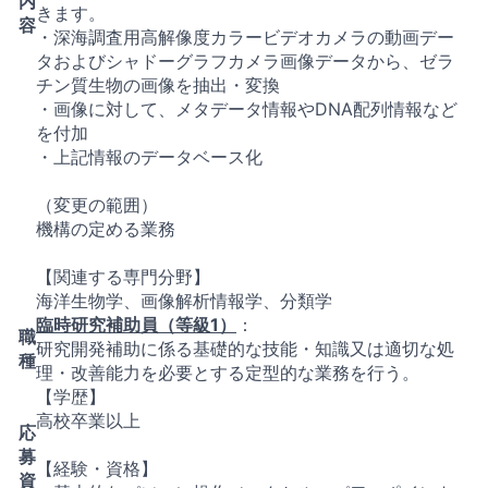
内
きます。
容
・深海調査用高解像度カラービデオカメラの動画デー
タおよびシャドーグラフカメラ画像データから、ゼラ
チン質生物の画像を抽出・変換
・画像に対して、メタデータ情報やDNA配列情報など
を付加
・上記情報のデータベース化
（変更の範囲）
機構の定める業務
【関連する専門分野】
海洋生物学、画像解析情報学、分類学
臨時研究補助員（等級1）
：
職
研究開発補助に係る基礎的な技能・知識又は適切な処
種
理・改善能力を必要とする定型的な業務を行う。
【学歴】
高校卒業以上
応
募
【経験・資格】
資