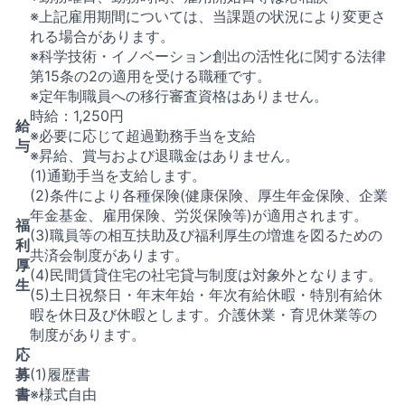
※上記雇用期間については、当課題の状況により変更さ
れる場合があります。
※科学技術・イノベーション創出の活性化に関する法律
第15条の2の適用を受ける職種です。
※定年制職員への移行審査資格はありません。
時給：1,250円
給
※必要に応じて超過勤務手当を支給
与
※昇給、賞与および退職金はありません。
(1)通勤手当を支給します。
(2)条件により各種保険(健康保険、厚生年金保険、企業
年金基金、雇用保険、労災保険等)が適用されます。
福
(3)職員等の相互扶助及び福利厚生の増進を図るための
利
共済会制度があります。
厚
(4)民間賃貸住宅の社宅貸与制度は対象外となります。
生
(5)土日祝祭日・年末年始・年次有給休暇・特別有給休
暇を休日及び休暇とします。介護休業・育児休業等の
制度があります。
応
募
(1)履歴書
書
※様式自由