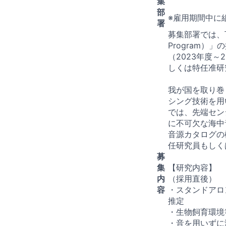
集
部
※雇用期間中に
署
募集部署では、
Program
（2023年度
しくは特任准研
我が国を取り巻
シング技術を用
では、先端セン
に不可欠な海中
音源カタログの
任研究員もしく
募
集
【研究内容】
内
（採用直後）
容
・スタンドアロ
推定
・生物飼育環境
・音を用いずに