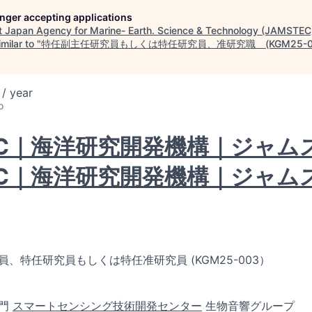
longer accepting applications
t
Japan Agency for Marine- Earth. Science & Technology (JAMSTEC
milar to "
特任副主任研究員もしくは特任研究員、准研究職 (KGM25-0
/ year
o
TEC｜海洋研究開発機構｜ジャム
TEC｜海洋研究開発機構｜ジャム
、特任研究員もしくは特任准研究員 (KGM25-003）
部門
スマートセンシング技術開発センター
生物音響グループ