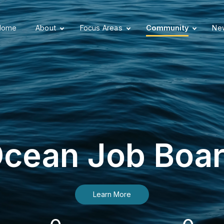
Home
About
Focus Areas
Community
New
cean Job Boa
Learn More