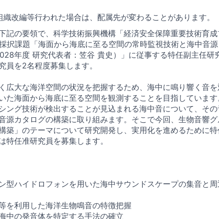
組織改編等行われた場合は、配属先が変わることがあります。
下記の要領で、科学技術振興機構「経済安全保障重要技術育成
）」の採択課題「海面から海底に至る空間の常時監視技術と海中音
～2028年度 研究代表者：笠谷 貴史）」に従事する特任副主任
究員を2名程度募集します。
く広大な海洋空間の状況を把握するため、海中に鳴り響く音を
いた海面から海底に至る空間を観測することを目指しています
シング技術が検出することが見込まれる海中音について、その
音源カタログの構築に取り組みます。そこで今回、生物音響グ
構築」のテーマについて研究開発し、実用化を進めるために特
は特任准研究員を募集します。
ン型ハイドロフォンを用いた海中サウンドスケープの集音と周
等を利用した海洋生物鳴音の特徴把握
海中の発音体を特定する手法の確立