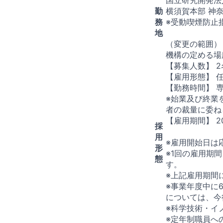
勤
横須賀本部 神
務
※受動喫煙防止
地
（変更の範囲）
機構の定める場
【募集人数】 
【雇用形態】 
【勤務時間】 
※始業及び終業
者の裁量に委ね
【雇用期間】 2
採
用
※雇用開始日は
形
※1回の雇用期
態
す。
※上記雇用期間
※事業年度中に
については、今
※科学技術・イ
※定年制職員へ