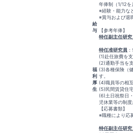
年俸制（1/12
※経験・能力な
※賞与および退
給
与
【参考年俸】
特任副主任研究
特任准研究員
：
(1)赴任旅費を
(2)通勤手当を
福
(3)各種保険
利
す。
厚
(4)職員等の
生
(5)民間賃貸
(6)土日祝祭
児休業等の制度
【応募書類】
※職種により応
特任副主任研究