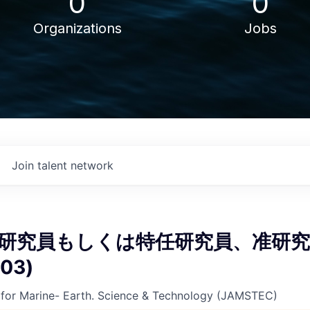
0
0
Organizations
Jobs
Join talent network
任研究員もしくは特任研究員、准研
03)
for Marine- Earth. Science & Technology (JAMSTEC)