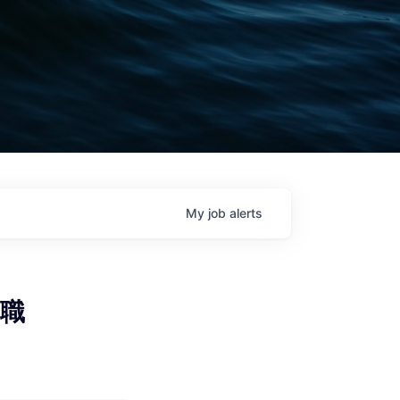
My
job
alerts
究職