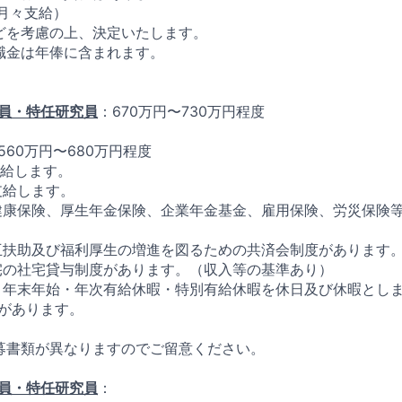
を月々支給）
どを考慮の上、決定いたします。
職金は年俸に含まれます。
員・特任研究員
：670万円〜730万円程度
560万円〜680万円程度
支給します。
支給します。
（健康保険、厚生年金保険、企業年金基金、雇用保険、労災保険
相互扶助及び福利厚生の増進を図るための共済会制度があります
住宅の社宅貸与制度があります。（収入等の基準あり）
日・年末年始・年次有給休暇・特別有給休暇を休日及び休暇とし
があります。
募書類が異なりますのでご留意ください。
員・特任研究員
：