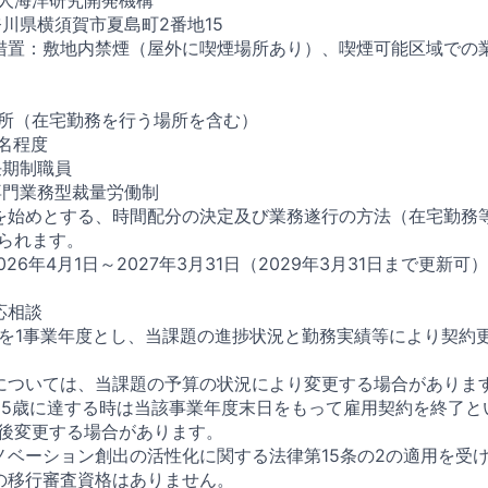
奈川県横須賀市夏島町2番地15
措置：敷地内禁煙（屋外に喫煙場所あり）、喫煙可能区域での
所（在宅勤務を行う場所を含む）
2名程度
任期制職員
専門業務型裁量労働制
を始めとする、時間配分の決定及び業務遂行の方法（在宅勤務
られます。
026年4月1日～2027年3月31日（2029年3月31日まで更新可）
応相談
間を1事業年度とし、当課題の進捗状況と勤務実績等により契約
については、当課題の予算の状況により変更する場合がありま
65歳に達する時は当該事業年度末日をもって雇用契約を終了と
後変更する場合があります。
ノベーション創出の活性化に関する法律第15条の2の適用を受
の移行審査資格はありません。