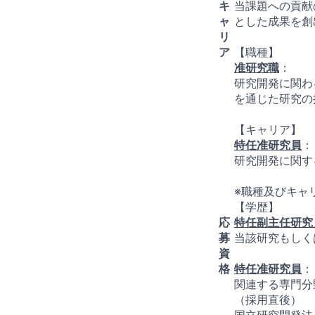
キ
当課題への貢献
ャ
とした成果を創
リ
ア
【職種】
准研究職
：
研究開発に関わ
を通じた研究の
【キャリア】
特任准研究員
：
研究開発に関す
※職種及びキャ
【学歴】
応
特任副主任研究
募
当該研究もしく
資
格
特任准研究員
：
関連する専門分
（採用直後）
国立研究開発法