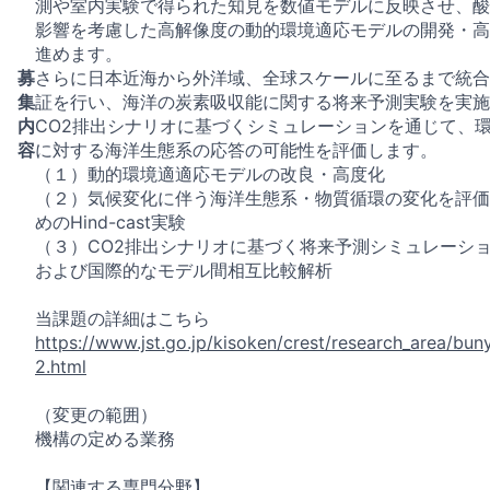
測や室内実験で得られた知見を数値モデルに反映させ、酸
影響を考慮した高解像度の動的環境適応モデルの開発・高
進めます。
募
さらに日本近海から外洋域、全球スケールに至るまで統合
集
証を行い、海洋の炭素吸収能に関する将来予測実験を実施
内
CO2排出シナリオに基づくシミュレーションを通じて、
容
に対する海洋生態系の応答の可能性を評価します。
（１）動的環境適適応モデルの改良・高度化
（２）気候変化に伴う海洋生態系・物質循環の変化を評価
めのHind-cast実験
（３）CO2排出シナリオに基づく将来予測シミュレーシ
および国際的なモデル間相互比較解析
当課題の詳細はこちら
https://www.jst.go.jp/kisoken/crest/research_area/bu
2.html
（変更の範囲）
機構の定める業務
【関連する専門分野】