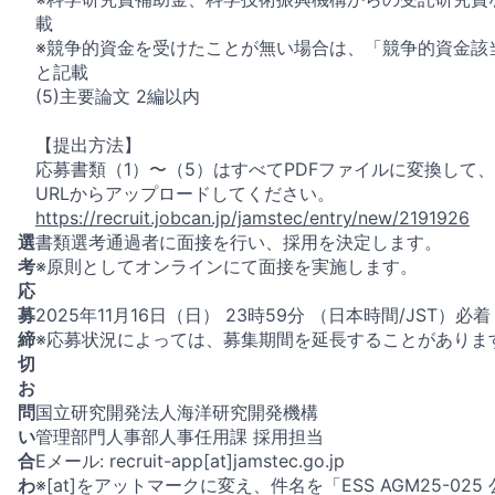
載
※競争的資金を受けたことが無い場合は、「競争的資金該
と記載
(5)主要論文 2編以内
【提出方法】
応募書類（1）〜（5）はすべてPDFファイルに変換して
URLからアップロードしてください。
https://recruit.jobcan.jp/jamstec/entry/new/2191926
選
書類選考通過者に面接を行い、採用を決定します。
考
※原則としてオンラインにて面接を実施します。
応
募
2025年11月16日（日） 23時59分 （日本時間/JST）必着
締
※応募状況によっては、募集期間を延長することがありま
切
お
問
国立研究開発法人海洋研究開発機構
い
管理部門人事部人事任用課 採用担当
合
Eメール: recruit-app[at]jamstec.go.jp
わ
※[at]をアットマークに変え、件名を「ESS AGM25-025