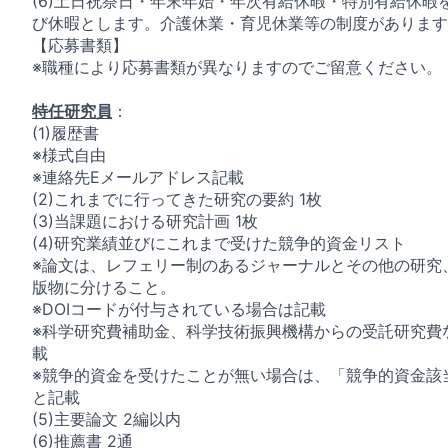
(6)土日祝祭日・年末年始・年次有給休暇・特別有給休暇
び休暇とします。介護休業・育児休業等の制度があります
【応募書類】
※職種により応募書類が異なりますのでご留意ください。
特任研究員
：
(1)履歴書
※様式自由
※連絡先Eメールアドレス記載
(2)これまでに行ってきた研究の要約 1枚
(3)当課題における研究計画 1枚
(4)研究業績並びにこれまで受けた競争的資金リスト
※論文は、レフェリー制のあるジャーナルとその他の研究
版物に分けること。
※DOIコードが付与されている場合は記載
※科学研究費補助金、科学技術振興機構からの受託研究費
載
※競争的資金を受けたことが無い場合は、「競争的資金該
と記載
(5)主要論文 2編以内
(6)推薦書 2通