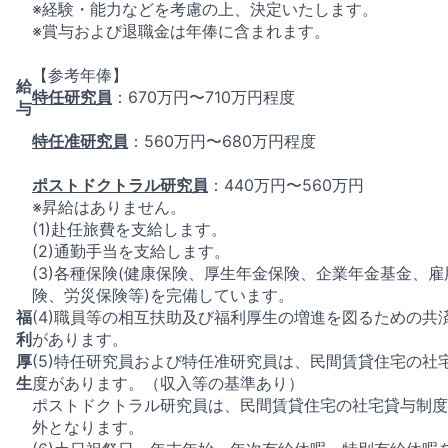
※経験・能力などを考慮の上、決定いたします。
※賞与および退職金は年俸に含まれます。
【参考年俸】
給
特任研究員
：670万円〜710万円程度
与
特任准研究員
：560万円〜680万円程度
ポストドクトラル研究員
：440万円〜560万円
※昇給はありません。
(1)赴任旅費を支給します。
(2)通勤手当を支給します。
(3)各種保険(健康保険、厚生年金保険、企業年金基金、雇
険、労災保険等)を完備しています。
福
(4)職員等の相互扶助及び福利厚生の増進を図るための共
利
があります。
厚
(5)特任研究員および特任准研究員は、民間賃貸住宅の社
生
度があります。（収入等の基準あり）
ポストドクトラル研究員は、民間賃貸住宅の社宅貸与制度
外となります。