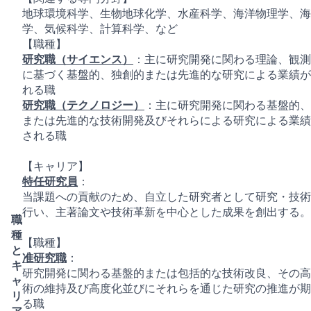
地球環境科学、生物地球化学、水産科学、海洋物理学、海
学、気候科学、計算科学、など
【職種】
研究職（サイエンス）
：主に研究開発に関わる理論、観測
に基づく基盤的、独創的または先進的な研究による業績が
れる職
研究職（テクノロジー）
：主に研究開発に関わる基盤的、
または先進的な技術開発及びそれらによる研究による業績
される職
【キャリア】
特任研究員
：
当課題への貢献のため、自立した研究者として研究・技術
行い、主著論文や技術革新を中心とした成果を創出する。
職
種
【職種】
と
准研究職
：
キ
研究開発に関わる基盤的または包括的な技術改良、その高
ャ
術の維持及び高度化並びにそれらを通じた研究の推進が期
リ
る職
ア