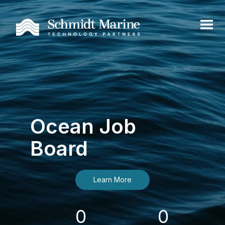
Ocean Job
Board
Learn More
0
0