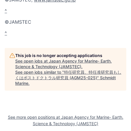
^
©JAMSTEC
^
This job is no longer accepting applications
See open jobs at
Japan Agency for Marine- Earth.
Science & Technology (JAMSTEC)
.
See open jobs similar to "
特任研究員、特任准研究員もし
くはポストドクトラル研究員 (AGM25-025)
"
Schmidt
Marine
.
See more open positions at
Japan Agency for Marine- Earth.
Science & Technology (JAMSTEC)