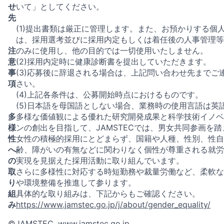
せ
いて」としてください。
先
(1)提出書類は厳正に管理します。また、お預かりする個
は、採用選考並びに採用内定もしくは着任後の人事管理等
注
のみに使用し、他の目的では一切使用いたしません。
意
(2)採用内定時に健康診断書を提出していただきます。
事
(3)応募後に辞退される場合は、上記問い合わせ先までご
項
さい。
(4)上記各条件は、公募開始時点におけるものです。
(5)日本語を母国語としない場合、業務時の使用言語は英
多
多様な価値観による優れた研究開発成果と科学技術イノベ
様
ンの創出を目指して、JAMSTECでは、男女共同参画を踏
性
女性の積極的採用にとどまらず、国籍や人種、性別、性自
へ
齢、障がいの有無などに関わりなく個性が尊重される就労
の
実現を見据えた採用活動に取り組んでいます。
取
さらに多様性に対応する時短勤務や裁量労働など、柔軟な
り
や環境整備を推進して参ります。
組
具体的な取り組みは、下記からもご確認ください。
み
https://www.jamstec.go.jp/j/about/gender_equality/
©JAMSTEC,
www.jamstec.go.jp