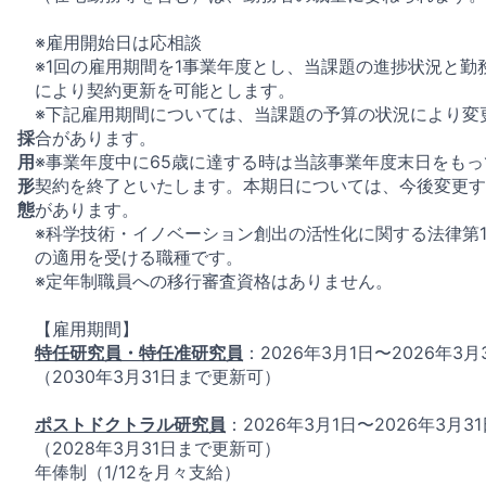
※雇用開始日は応相談
※1回の雇用期間を1事業年度とし、当課題の進捗状況と勤
により契約更新を可能とします。
※下記雇用期間については、当課題の予算の状況により変
採
合があります。
用
※事業年度中に65歳に達する時は当該事業年度末日をもっ
形
契約を終了といたします。本期日については、今後変更す
態
があります。
※科学技術・イノベーション創出の活性化に関する法律第1
の適用を受ける職種です。
※定年制職員への移行審査資格はありません。
【雇用期間】
特任研究員・特任准研究員
：2026年3月1日〜2026年3月
（2030年3月31日まで更新可）
ポストドクトラル研究員
：2026年3月1日〜2026年3月31
（2028年3月31日まで更新可）
年俸制（1/12を月々支給）