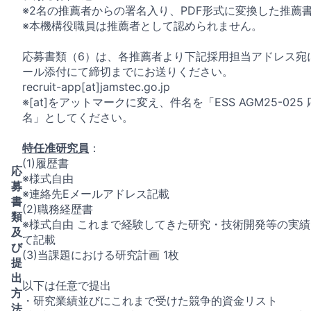
※2名の推薦者からの署名入り、PDF形式に変換した推薦書
※本機構役職員は推薦者として認められません。
応募書類（6）は、各推薦者より下記採用担当アドレス宛
ール添付にて締切までにお送りください。
recruit-app[at]jamstec.go.jp
※[at]をアットマークに変え、件名を「ESS AGM25-025
名」としてください。
特任准研究員
：
(1)履歴書
応
※様式自由
募
※連絡先Eメールアドレス記載
書
(2)職務経歴書
類
※様式自由 これまで経験してきた研究・技術開発等の実
及
て記載
び
(3)当課題における研究計画 1枚
提
出
以下は任意で提出
方
・研究業績並びにこれまで受けた競争的資金リスト
法