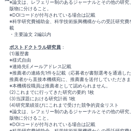
※論文は、レフェリー制のあるジャーナルとその他の研究
版物に分けること。
※DOIコードが付与されている場合は記載
※科学研究費補助金、科学技術振興機構からの受託研究費
載
・主要論文 2編以内
ポストドクトラル研究員
：
(1)履歴書
※様式自由
※連絡先Eメールアドレス記載
※推薦者の連絡先1件を記載（応募者が書類選考を通過し
推薦者から直接本機構宛に、推薦書を送付していただきま
※本機構役職員は推薦者として認められません。
(2)これまでに行ってきた研究の要約 1枚
(3)当課題における研究計画 1枚
(4)研究業績並びにこれまで受けた競争的資金リスト
※論文は、レフェリー制のあるジャーナルとその他の研究
版物に分けること。
※DOIコードが付与されている場合は記載
※科学研究費補助金、科学技術振興機構からの受託研究費