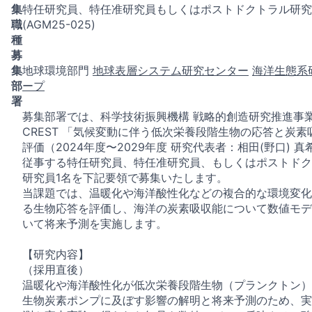
集
特任研究員、特任准研究員もしくはポストドクトラル研究
職
(AGM25-025)
種
募
集
地球環境部門
地球表層システム研究センター
海洋生態系
部
ープ
署
募集部署では、科学技術振興機構 戦略的創造研究推進事
CREST 「気候変動に伴う低次栄養段階生物の応答と炭素
評価（2024年度〜2029年度 研究代表者：相田(野口) 
従事する特任研究員、特任准研究員、もしくはポストドク
研究員1名を下記要領で募集いたします。
当課題では、温暖化や海洋酸性化などの複合的な環境変化
る生物応答を評価し、海洋の炭素吸収能について数値モデ
いて将来予測を実施します。
【研究内容】
（採用直後）
温暖化や海洋酸性化が低次栄養段階生物（プランクトン）
生物炭素ポンプに及ぼす影響の解明と将来予測のため、実