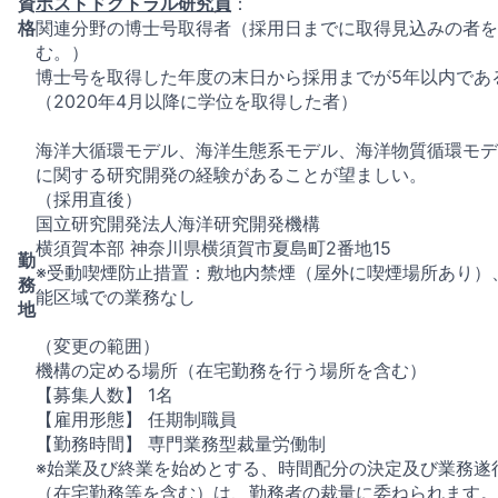
資
ポストドクトラル研究員
：
格
関連分野の博⼠号取得者（採用日までに取得見込みの者を
む。）
博士号を取得した年度の末日から採用までが5年以内であ
（2020年4月以降に学位を取得した者）
海洋大循環モデル、海洋生態系モデル、海洋物質循環モデ
に関する研究開発の経験があることが望ましい。
（採用直後）
国立研究開発法人海洋研究開発機構
横須賀本部 神奈川県横須賀市夏島町2番地15
勤
※受動喫煙防止措置：敷地内禁煙（屋外に喫煙場所あり）
務
能区域での業務なし
地
（変更の範囲）
機構の定める場所（在宅勤務を行う場所を含む）
【募集人数】 1名
【雇用形態】 任期制職員
【勤務時間】 専門業務型裁量労働制
※始業及び終業を始めとする、時間配分の決定及び業務遂
（在宅勤務等を含む）は、勤務者の裁量に委ねられます。