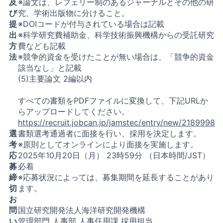
及
※論文は、レフェリー制のあるジャーナルとその他の研
び
究、学術出版物に分けること。
提
※DOIコードが付与されている場合は記載
出
※科学研究費補助金、科学技術振興機構からの受託研究
方
費なども記載
法
※競争的資金を受けたことが無い場合は、「競争的資金
該当なし」と記載
(5)主要論文 2編以内
すべての書類をPDFファイルに変換して、下記URLか
らアップロードしてください。
https://recruit.jobcan.jp/jamstec/entry/new/2189998
選
書類選考通過者に面接を行い、採用を決定します。
考
※原則としてオンラインにより面接を実施します。
応
2025年10月20日（月） 23時59分 （日本時間/JST）
募
必着
締
※応募状況によっては、募集期間を延長することがあり
切
ます。
お
問
国立研究開発法人海洋研究開発機構
い
管理部門 人事部 人事任用課 採用担当