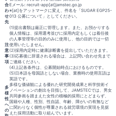
合
Eメール: recruit-app[at]jamstec.go.jp
わ
※[at]をアットマークに変え、件名を「SUGAR EGP25-
せ
013 公募について」としてください。
先
(1)提出書類は厳正に管理します。また、お預かりする
個人情報は、採用選考並びに採用内定もしくは着任後
の人事管理等の目的のみに使用し、他の目的では一切
注
使用いたしません。
意
(2)採用内定時に健康診断書を提出していただきます。
事
(3)応募後に辞退される場合は、上記問い合わせ先まで
項
ご連絡ください。
(4)上記各条件は、公募開始時点におけるものです。
(5)日本語を母国語としない場合、業務時の使用言語は
英語です。
多様な価値観による優れた研究開発成果と科学技術イ
多
ノベーションの創出を目指して、JAMSTECでは、男女
様
共同参画を踏まえた女性の積極的採用にとどまらず、
性
国籍や人種、性別、性自認、年齢、障がいの有無など
へ
に関わりなく個性が尊重される就労環境の実現を見据
の
えた採用活動に取り組んでいます。
取