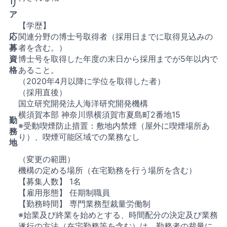
リ
ア
【学歴】
応
関連分野の博士号取得者（採用日までに取得見込みの
募
者を含む。）
資
博士号を取得した年度の末日から採用までが5年以内で
格
あること。
（2020年4月以降に学位を取得した者）
（採用直後）
国立研究開発法人海洋研究開発機構
横須賀本部 神奈川県横須賀市夏島町2番地15
勤
※受動喫煙防止措置：敷地内禁煙（屋外に喫煙場所あ
務
り）、喫煙可能区域での業務なし
地
（変更の範囲）
機構の定める場所（在宅勤務を行う場所を含む）
【募集人数】 1名
【雇用形態】 任期制職員
【勤務時間】 専門業務型裁量労働制
※始業及び終業を始めとする、時間配分の決定及び業務
遂行の方法（在宅勤務等を含む）は、勤務者の裁量に