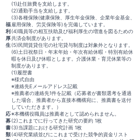
(1)赴任旅費を支給します。
(2)通勤手当を支給します。
(3)各種保険(健康保険、厚生年金保険、企業年金基金、
福
雇用保険、労災保険等)を完備しています。
利
(4)職員等の相互扶助及び福利厚生の増進を図るための
厚
共済会制度があります。
生
(5)民間賃貸住宅の社宅貸与制度は対象外となります。
(6)土日祝祭日・年末年始・年次有給休暇・特別有給休
暇を休日及び休暇とします。介護休業・育児休業等の
制度があります。
(1)履歴書
※様式自由
※連絡先Eメールアドレス記載
※推薦者の連絡先1件を記載（応募者が書類選考を通過
した場合、推薦者から直接本機構宛に、推薦書を送付
していただきます。）
応
※本機構役職員は推薦者として認められません。
募
(2)これまでに行ってきた研究の要約 1枚
書
(3)当課題における研究計画 1枚
類
(4)研究業績並びにこれまで受けた競争的資金リスト