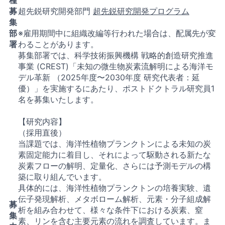
募
超先鋭研究開発部門
超先鋭研究開発プログラム
集
部
※雇用期間中に組織改編等行われた場合は、配属先が変
署
わることがあります。
募集部署では、科学技術振興機構 戦略的創造研究推進
事業 (CREST)「未知の微生物炭素流解明による海洋モ
デル革新 （2025年度〜2030年度 研究代表者：延
優）」を実施するにあたり、ポストドクトラル研究員1
名を募集いたします。
【研究内容】
（採用直後）
当課題では、海洋性植物プランクトンによる未知の炭
素固定能力に着目し、それによって駆動される新たな
炭素フローの解明、定量化、さらには予測モデルの構
築に取り組んでいます。
具体的には、海洋性植物プランクトンの培養実験、遺
伝子発現解析、メタボローム解析、元素・分子組成解
募
析を組み合わせて、様々な条件下における炭素、窒
集
素、リンを含む主要元素の流れを調査しています。ま