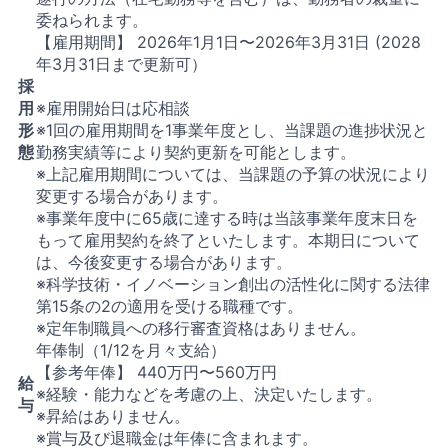
委ねられます。
【雇用期間】 2026年1月1日〜2026年3月31日 (2028
年3月31日まで更新可）
採
用
※雇用開始日は応相談
形
※1回の雇用期間を1事業年度とし、当課題の進捗状況と
態
勤務実績等により契約更新を可能とします。
※上記雇用期間については、当課題の予算の状況により
変更する場合があります。
※事業年度中に65歳に達する時は当該事業年度末日を
もって雇用契約を終了といたします。本期日について
は、今後変更する場合があります。
※科学技術・イノベーション創出の活性化に関する法律
第15条の2の適用を受ける職種です。
※定年制職員への移行審査資格はありません。
年俸制（1/12を月々支給）
【参考年俸】 440万円〜560万円
給
※経験・能力などを考慮の上、決定いたします。
与
※昇給はありません。
※賞与及び退職金は年俸に含まれます。