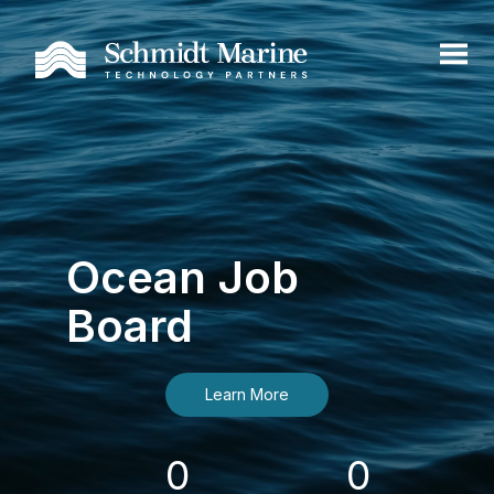
Ocean Job
Board
Learn More
0
0