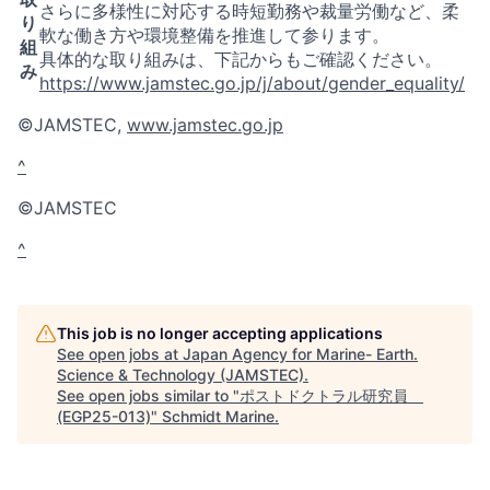
さらに多様性に対応する時短勤務や裁量労働など、柔
り
軟な働き方や環境整備を推進して参ります。
組
具体的な取り組みは、下記からもご確認ください。
み
https://www.jamstec.go.jp/j/about/gender_equality/
©JAMSTEC,
www.jamstec.go.jp
^
©JAMSTEC
^
This job is no longer accepting applications
See open jobs at
Japan Agency for Marine- Earth.
Science & Technology (JAMSTEC)
.
See open jobs similar to "
ポストドクトラル研究員
(EGP25-013)
"
Schmidt Marine
.