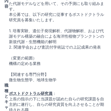
内
た代謝モデルなどを用いて、その予測にも取り組みま
容
す。
本公募では、以下の研究に従事するポストドクトラル
研究員を募集いたします。
1. 培養実験、遺伝子発現解析、代謝物解析、および代
謝モデル構築の融合による海洋性植物プランクトンの
新規代謝・生態機能の解明
2. 関連学会および査読付学術誌での上記成果の発表
（変更の範囲）
機構の定める業務
【関連する専門分野】
微生物生態学、地球生物学
職
種
ポストドクトラル研究員
：
と
上長の指示の下に当課題が認めた自らの研究課題を自
キ
主的に遂行し、自らの研究資質を向上させることが期
ャ
待される職