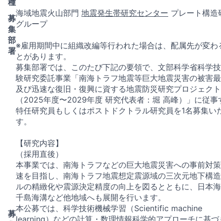
種
海域地震火山部門
地震発生帯研究センター
プレート構造
募
グループ
集
部
※雇用期間中に組織改編等行われた場合は、配属先が変わ
署
とがあります。
募集部署では、このたび下記の要領で、文部科学省科学技
験研究委託事業「南海トラフ地震等巨大地震災害の被害最
及び迅速な復旧・復興に資する地震防災研究プロジェクト
（2025年度〜2029年度 研究代表者：堀 高峰）」に従事
特任研究員もしくはポストドクトラル研究員を1名募集い
す。
【研究内容】
（採用直後）
本事業では、南海トラフなどの巨大地震災害への事前対策
速を目指し、南海トラフ地震想定震源域の三次元地下構造
ルの精緻化や震源決定精度の向上を図るとともに、日本海
千島海溝など他地域へも展開を行います。
本公募では、科学技術機械学習（Scientific machine
募
learning）などの計算・数理情報科学的アプローチに基