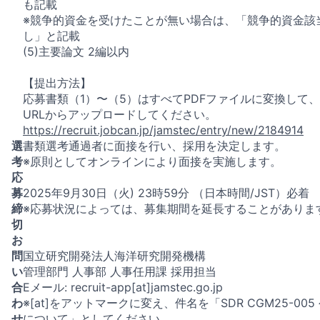
も記載
※競争的資金を受けたことが無い場合は、「競争的資金該
し」と記載
(5)主要論文 2編以内
【提出方法】
応募書類（1）〜（5）はすべてPDFファイルに変換して
URLからアップロードしてください。
https://recruit.jobcan.jp/jamstec/entry/new/2184914
選
書類選考通過者に面接を行い、採用を決定します。
考
※原則としてオンラインにより面接を実施します。
応
募
2025年9月30日（火) 23時59分 （日本時間/JST）必着
締
※応募状況によっては、募集期間を延長することがありま
切
お
問
国立研究開発法人海洋研究開発機構
い
管理部門 人事部 人事任用課 採用担当
合
Eメール: recruit-app[at]jamstec.go.jp
わ
※[at]をアットマークに変え、件名を「SDR CGM25-005
せ
について」としてください。