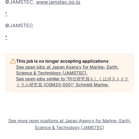
©JAMSTEC,
www.jamstec.go.jp
^
©JAMSTEC
^
This job is no longer accepting applications
See open jobs at
Japan Agency for Marine- Earth.
Science & Technology (JAMSTEC)
.
See open jobs similar to "
特任研究員もしくはポストドク
トラル研究員 (CGM25-005)
"
Schmidt Marine
.
See more open positions at
Japan Agency for Marine- Earth.
Science & Technology (JAMSTEC)