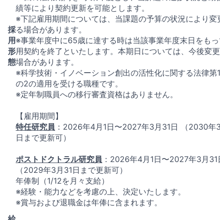
績等により契約更新を可能とします。
※下記雇用期間については、当課題の予算の状況により変
採
る場合があります。
用
※事業年度中に65歳に達する時は当該事業年度末日をもっ
形
用契約を終了といたします。本期日については、今後変更
態
場合があります。
※科学技術・イノベーション創出の活性化に関する法律第1
の2の適用を受ける職種です。
※定年制職員への移行審査資格はありません。
【雇用期間】
特任研究員
：2026年4月1日〜2027年3月31日 （2030年
日まで更新可）
ポストドクトラル研究員
：2026年4月1日〜2027年3月31
（2029年3月31日まで更新可）
年俸制（1/12を月々支給）
※経験・能力などを考慮の上、決定いたします。
※賞与および退職金は年俸に含まれます。
給