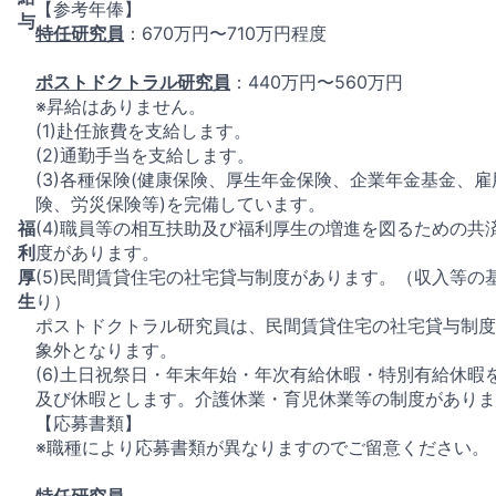
【参考年俸】
与
特任研究員
：670万円〜710万円程度
ポストドクトラル研究員
：440万円〜560万円
※昇給はありません。
(1)赴任旅費を支給します。
(2)通勤手当を支給します。
(3)各種保険(健康保険、厚生年金保険、企業年金基金、雇
険、労災保険等)を完備しています。
福
(4)職員等の相互扶助及び福利厚生の増進を図るための共
利
度があります。
厚
(5)民間賃貸住宅の社宅貸与制度があります。（収入等の
生
り）
ポストドクトラル研究員は、民間賃貸住宅の社宅貸与制度
象外となります。
(6)土日祝祭日・年末年始・年次有給休暇・特別有給休暇
及び休暇とします。介護休業・育児休業等の制度がありま
【応募書類】
※職種により応募書類が異なりますのでご留意ください。
特任研究員