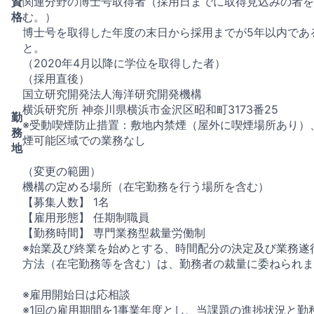
資
関連分野の博士号取得者（採用日までに取得見込みの者を
格
む。）
博士号を取得した年度の末日から採用までが5年以内であ
と。
（2020年4月以降に学位を取得した者）
（採用直後）
国立研究開発法人海洋研究開発機構
横浜研究所 神奈川県横浜市金沢区昭和町3173番25
勤
※受動喫煙防止措置：敷地内禁煙（屋外に喫煙場所あり）
務
煙可能区域での業務なし
地
（変更の範囲）
機構の定める場所（在宅勤務を行う場所を含む）
【募集人数】 1名
【雇用形態】 任期制職員
【勤務時間】 専門業務型裁量労働制
※始業及び終業を始めとする、時間配分の決定及び業務遂
方法（在宅勤務等を含む）は、勤務者の裁量に委ねられま
※雇用開始日は応相談
※1回の雇用期間を1事業年度とし、当課題の進捗状況と勤