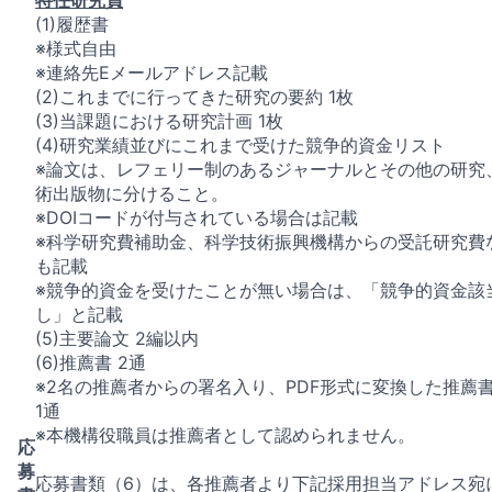
(1)履歴書
※様式自由
※連絡先Eメールアドレス記載
(2)これまでに行ってきた研究の要約 1枚
(3)当課題における研究計画 1枚
(4)研究業績並びにこれまで受けた競争的資金リスト
※論文は、レフェリー制のあるジャーナルとその他の研究
術出版物に分けること。
※DOIコードが付与されている場合は記載
※科学研究費補助金、科学技術振興機構からの受託研究費
も記載
※競争的資金を受けたことが無い場合は、「競争的資金該
し」と記載
(5)主要論文 2編以内
(6)推薦書 2通
※2名の推薦者からの署名入り、PDF形式に変換した推薦
1通
※本機構役職員は推薦者として認められません。
応
募
応募書類（6）は、各推薦者より下記採用担当アドレス宛