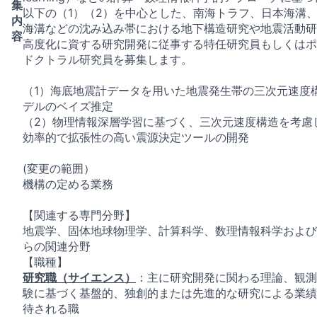
集
以下の（1）（2）を中心とした、南海トラフ、日本海溝
内
海溝などの沈み込み帯における地下構造研究や地震活動研
容
高度化に資する研究開発に従事する特任研究員もしくはポ
ドクトラル研究員を募集します。
（1）海底地震計データを用いた地震発生帯の三次元速度
デルのベイズ推定
（2）物理情報深層学習に基づく、三次元速度構造を考慮
効率的で拡張性の高い震源決定ツールの開発
(変更の範囲）
機構の定める業務
【関連する専門分野】
地震学、固体地球物理学、計算科学、数理情報科学および
らの関連分野
【職種】
研究職（サイエンス）
：主に研究開発に関わる理論、観測
験に基づく基盤的、独創的または先進的な研究による業績
待される職