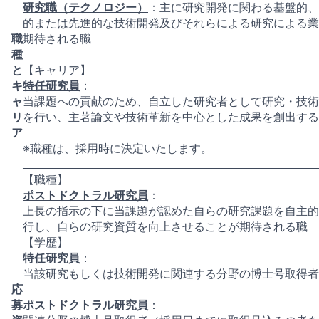
研究職（テクノロジー）
：主に研究開発に関わる基盤的、
的または先進的な技術開発及びそれらによる研究による業
職
期待される職
種
と
【キャリア】
キ
特任研究員
：
ャ
当課題への貢献のため、自立した研究者として研究・技術
リ
を行い、主著論文や技術革新を中心とした成果を創出する
ア
※職種は、採用時に決定いたします。
___________________________________________________________
【職種】
ポストドクトラル研究員
：
上長の指示の下に当課題が認めた自らの研究課題を自主的
行し、自らの研究資質を向上させることが期待される職
【学歴】
特任研究員
：
当該研究もしくは技術開発に関連する分野の博士号取得者
応
募
ポストドクトラル研究員
：