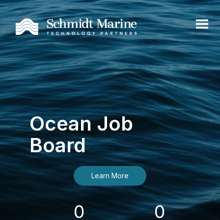
Ocean Job
Board
Learn More
0
0