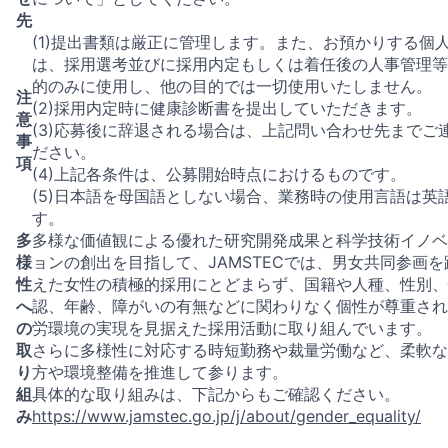
先
(1)提出書類は厳正に管理します。また、お預かりする個
は、採用選考並びに採用内定もしくは着任後の人事管理等
的のみに使用し、他の目的では一切使用いたしません。
注
(2)採用内定時に健康診断書を提出していただきます。
意
(3)応募後に辞退される場合は、上記問い合わせ先までご
事
ださい。
項
(4)上記各条件は、公募開始時点におけるものです。
(5)日本語を母国語としない場合、業務時の使用言語は英
す。
多
多様な価値観による優れた研究開発成果と科学技術イノベ
様
ョンの創出を目指して、JAMSTECでは、男女共同参画を
性
えた女性の積極的採用にとどまらず、国籍や人種、性別、
へ
認、年齢、障がいの有無などに関わりなく個性が尊重され
の
労環境の実現を見据えた採用活動に取り組んでいます。
取
さらに多様性に対応する時短勤務や裁量労働など、柔軟な
り
方や環境整備を推進して参ります。
組
具体的な取り組みは、下記からもご確認ください。
み
https://www.jamstec.go.jp/j/about/gender_equality/