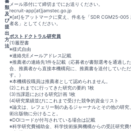
書
メール添付にて締切までにお送りください。
類
recruit-app[at]jamstec.go.jp
及
※[at]をアットマークに変え、件名を「SDR CGM25-005
び
者名」としてください。
提
出
ポストドクトラル研究員
方
(1)履歴書
法
※様式自由
※連絡先Eメールアドレス記載
※推薦者の連絡先1件を記載（応募者が書類選考を通過し
合、推薦者から直接本機構宛に、推薦書を送付していただ
す。）
※本機構役職員は推薦者として認められません。
(2)これまでに行ってきた研究の要約 1枚
(3)当課題における研究計画 1枚
(4)研究業績並びにこれまで受けた競争的資金リスト
※論文は、レフェリー制のあるジャーナルとその他の研究
術出版物に分けること。
※DOIコードが付与されている場合は記載
※科学研究費補助金、科学技術振興機構からの受託研究費