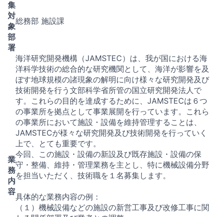
集
対
総務部 施設課
象
部
署
海洋研究開発機構（JAMSTEC）は、我が国における海
洋科学技術の総合的な研究機関として、海洋が影響を及
ぼす地球規模の諸現象の解明に向け様々な研究開発及び
技術開発を⾏う文部科学省所管の国立研究開発法人で
す。これらの目的を達成するために、JAMSTECは６つ
の事業所を拠点として事業展開を行っています。これら
の事業所において施設・設備を維持管理することは、
JAMSTECが様々な研究開発及び技術開発を行っていく
上で、とても重要です。
今回、この施設・設備の新設及び既存施設・設備の保
業
守・整備、維持・管理業務を主とし、特に機械設備分野
務
を担当いただく、技術職を１名募集します。
内
容
具体的な業務内容の例：
（１）機械設備などの施設の新営工事及び改修工事に関