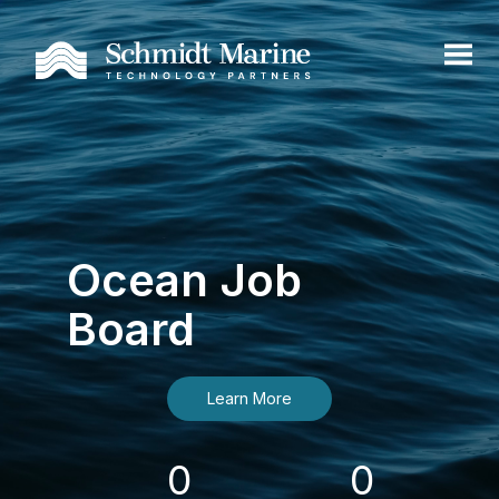
Ocean Job
Board
Learn More
0
0