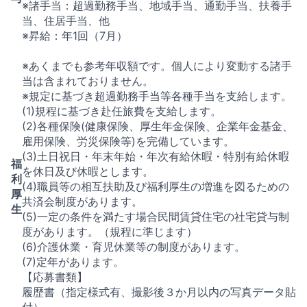
※諸手当：超過勤務手当、地域手当、通勤手当、扶養手
当、住居手当、他
※昇給：年1回（7月）
※あくまでも参考年収額です。個人により変動する諸手
当は含まれておりません。
※規定に基づき超過勤務手当等各種手当を支給します。
(1)規程に基づき赴任旅費を支給します。
(2)各種保険(健康保険、厚生年金保険、企業年金基金、
雇用保険、労災保険等)を完備しています。
(3)土日祝日・年末年始・年次有給休暇・特別有給休暇
福
を休日及び休暇とします。
利
(4)職員等の相互扶助及び福利厚生の増進を図るための
厚
共済会制度があります。
生
(5)一定の条件を満たす場合民間賃貸住宅の社宅貸与制
度があります。（規程に準じます）
(6)介護休業・育児休業等の制度があります。
(7)定年があります。
【応募書類】
履歴書（指定様式有、撮影後３か月以内の写真データ貼
付）