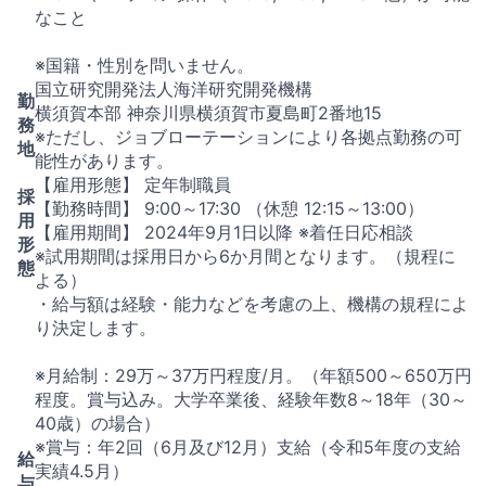
なこと
※国籍・性別を問いません。
国立研究開発法人海洋研究開発機構
勤
横須賀本部 神奈川県横須賀市夏島町2番地15
務
※ただし、ジョブローテーションにより各拠点勤務の可
地
能性があります。
【雇用形態】 定年制職員
採
【勤務時間】 9:00～17:30 （休憩 12:15～13:00）
用
【雇用期間】 2024年9月1日以降 ※着任日応相談
形
※試用期間は採用日から6か月間となります。（規程に
態
よる）
・給与額は経験・能力などを考慮の上、機構の規程によ
り決定します。
※月給制：29万～37万円程度/月。（年額500～650万円
程度。賞与込み。大学卒業後、経験年数8～18年（30～
40歳）の場合）
※賞与：年2回（6月及び12月）支給（令和5年度の支給
給
実績4.5月）
与