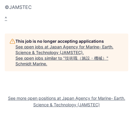
©JAMSTEC
^
This job is no longer accepting applications
See open jobs at
Japan Agency for Marine- Earth.
Science & Technology (JAMSTEC)
.
See open jobs similar to "
技術職（施設・機械）
"
Schmidt Marine
.
See more open positions at
Japan Agency for Marine- Earth.
Science & Technology (JAMSTEC)