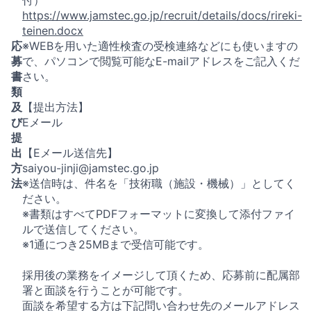
https://www.jamstec.go.jp/recruit/details/docs/rireki-
teinen.docx
応
※WEBを用いた適性検査の受検連絡などにも使いますの
募
で、パソコンで閲覧可能なE-mailアドレスをご記入くだ
書
さい。
類
及
【提出方法】
び
Eメール
提
出
【Eメール送信先】
方
saiyou-jinji@jamstec.go.jp
法
※送信時は、件名を「技術職（施設・機械）」としてく
ださい。
※書類はすべてPDFフォーマットに変換して添付ファイ
ルで送信してください。
※1通につき25MBまで受信可能です。
採用後の業務をイメージして頂くため、応募前に配属部
署と面談を行うことが可能です。
面談を希望する方は下記問い合わせ先のメールアドレス