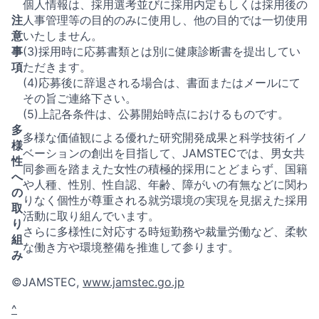
個人情報は、採用選考並びに採用内定もしくは採用後の
注
人事管理等の目的のみに使用し、他の目的では一切使用
意
いたしません。
事
(3)採用時に応募書類とは別に健康診断書を提出してい
項
ただきます。
(4)応募後に辞退される場合は、書面またはメールにて
その旨ご連絡下さい。
(5)上記各条件は、公募開始時点におけるものです。
多
多様な価値観による優れた研究開発成果と科学技術イノ
様
ベーションの創出を目指して、JAMSTECでは、男女共
性
同参画を踏まえた女性の積極的採用にとどまらず、国籍
へ
や人種、性別、性自認、年齢、障がいの有無などに関わ
の
りなく個性が尊重される就労環境の実現を見据えた採用
取
活動に取り組んでいます。
り
さらに多様性に対応する時短勤務や裁量労働など、柔軟
組
な働き方や環境整備を推進して参ります。
み
©JAMSTEC,
www.jamstec.go.jp
^