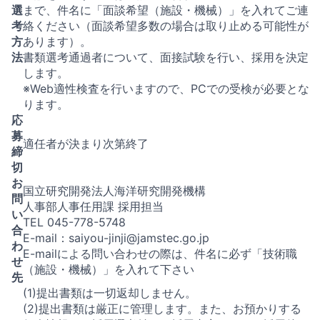
選
まで、件名に「面談希望（施設・機械）」を入れてご連
考
絡ください（面談希望多数の場合は取り止める可能性が
方
あります）。
法
書類選考通過者について、面接試験を行い、採用を決定
します。
※Web適性検査を行いますので、PCでの受検が必要とな
ります。
応
募
適任者が決まり次第終了
締
切
お
国立研究開発法人海洋研究開発機構
問
人事部人事任用課 採用担当
い
TEL 045-778-5748
合
E-mail：saiyou-jinji@jamstec.go.jp
わ
E-mailによる問い合わせの際は、件名に必ず「技術職
せ
（施設・機械）」を入れて下さい
先
(1)提出書類は一切返却しません。
(2)提出書類は厳正に管理します。また、お預かりする