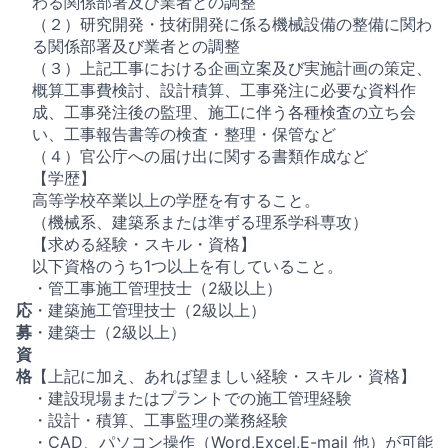
わる関係部署及び業者との調整
（２）研究開発・技術開発に係る機械設備の整備に関わ
る関係部署及び業者との調整
（３）上記工事における企画立案及び実施計画の策定、
概算工事費検討、設計積算、工事発注に必要な資料作
成、工事発注後の監理、施工に伴う各種検査の立ち会
い、工事報告書等の検査・整理・保管など
（４）官公庁への届け出に関する書類作成など
【学歴】
高等学校卒業以上の学歴を有すること。
（機械系、建築系または準ずる理系学科専攻）
【求める経験・スキル・資格】
以下資格のうち1つ以上を有していること。
・管工事施工管理技士（2級以上）
応
・建築施工管理技士（2級以上）
募
・建築士（2級以上）
資
格
【上記に加え、あれば望ましい経験・スキル・資格】
・建設現場またはプラントでの施工管理経験
・設計・積算、工事監理の業務経験
・CAD、パソコン操作（Word,Excel,E-mail 他）が可能