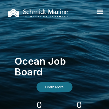
Ocean Job
Board
Learn More
0
0