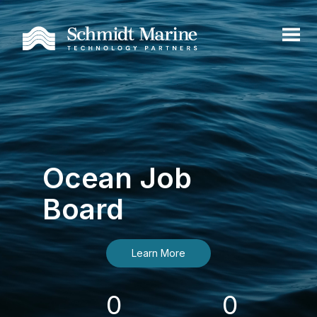
Ocean Job
Board
Learn More
0
0