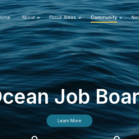
Home
About
Focus Areas
Community
New
cean Job Boa
Learn More