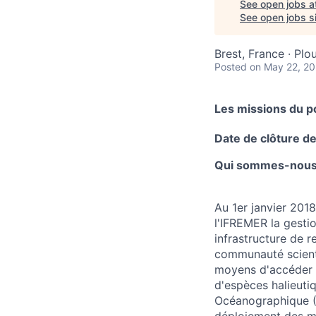
See open jobs a
See open jobs si
Brest, France · Plo
Posted
on May 22, 2
Les missions du p
Date de clôture d
Qui sommes-nous
Au 1er janvier 2018
l'IFREMER la gesti
infrastructure de r
communauté scienti
moyens d'accéder e
d'espèces halieutiq
Océanographique (
déploiement des mo