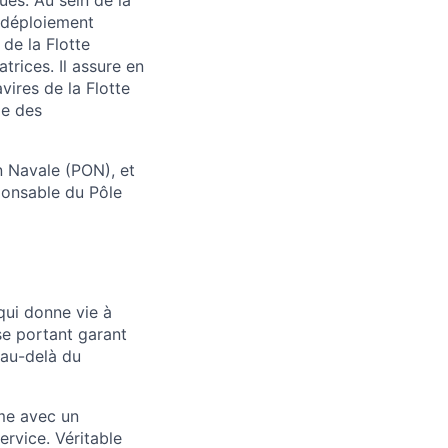
 déploiement
 de la Flotte
rices. Il assure en
vires de la Flotte
le des
n Navale (PON), et
ponsable du Pôle
qui donne vie à
se portant garant
 au-delà du
ôme avec un
ervice. Véritable