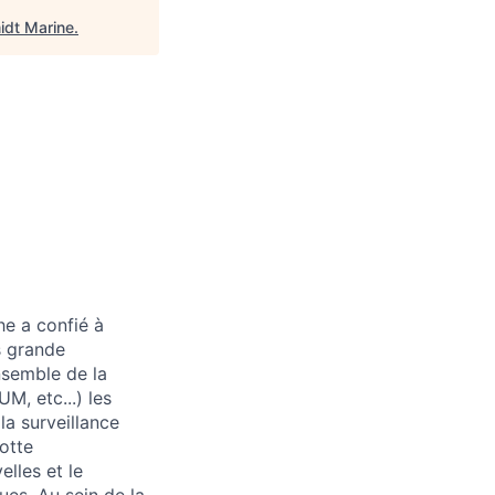
idt Marine
.
he a confié à
s grande
ensemble de la
M, etc...) les
a surveillance
lotte
lles et le
ues. Au sein de la