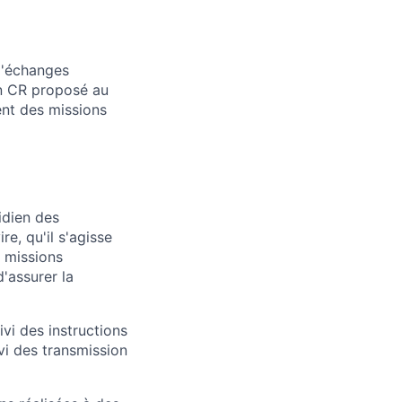
 d'échanges
un CR proposé au
ent des missions
idien des
e, qu'il s'agisse
 missions
d'assurer la
vi des instructions
vi des transmission