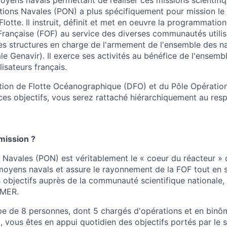
tions Navales (PON) a plus spécifiquement pour mission le
Flotte. Il instruit, définit et met en oeuvre la programmation
ançaise (FOF) au service des diverses communautés utilisat
des structures en charge de l'armement de l'ensemble des na
le Genavir). Il exerce ses activités au bénéfice de l'ensemb
isateurs français.
ction de Flotte Océanographique (DFO) et du Pôle Opératio
 ces objectifs, vous serez rattaché hiérarchiquement au res
mission ?
 Navales (PON) est véritablement le « coeur du réacteur » 
es moyens navals et assure le rayonnement de la FOF tout en 
s objectifs auprès de la communauté scientifique nationale,
EMER.
pe de 8 personnes, dont 5 chargés d'opérations et en bin
 vous êtes en appui quotidien des objectifs portés par le s