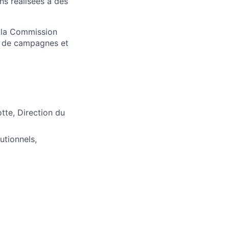
s réalisées à des
e la Commission
s de campagnes et
otte, Direction du
utionnels,