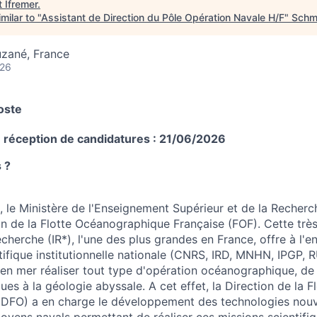
t
Ifremer
.
milar to "
Assistant de Direction du Pôle Opération Navale H/F
"
Schm
uzané, France
026
oste
e réception de candidatures : 21/06/2026
 ?
, le Ministère de l'Enseignement Supérieur et de la Recherc
on de la Flotte Océanographique Française (FOF). Cette trè
echerche (IR*), l'une des plus grandes en France, offre à l'
fique institutionnelle nationale (CNRS, IRD, MNHN, IPGP, RU
n mer réaliser tout type d'opération océanographique, de l
ues à la géologie abyssale. A cet effet, la Direction de la F
DFO) a en charge le développement des technologies nouve
yens navals permettant de réaliser ces missions scientifiq