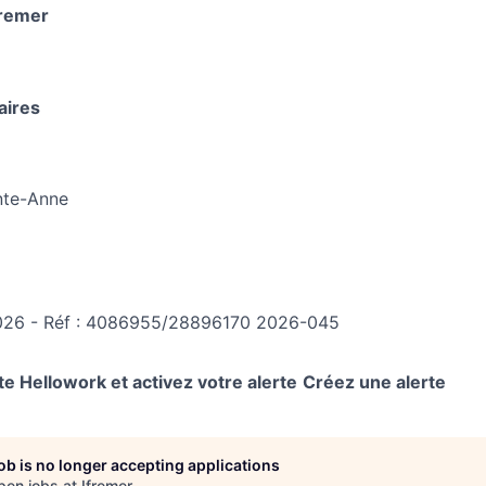
fremer
aires
nte-Anne
2026 - Réf : 4086955/28896170 2026-045
e Hellowork et activez votre alerte
Créez une alerte
job is no longer accepting applications
pen jobs at
Ifremer
.