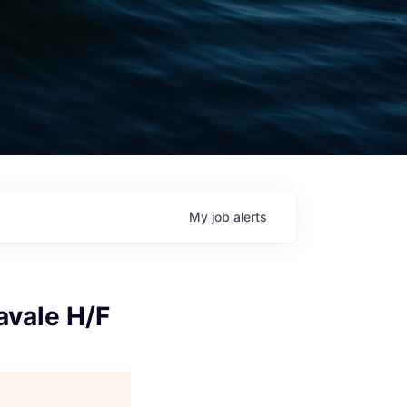
My
job
alerts
avale H/F