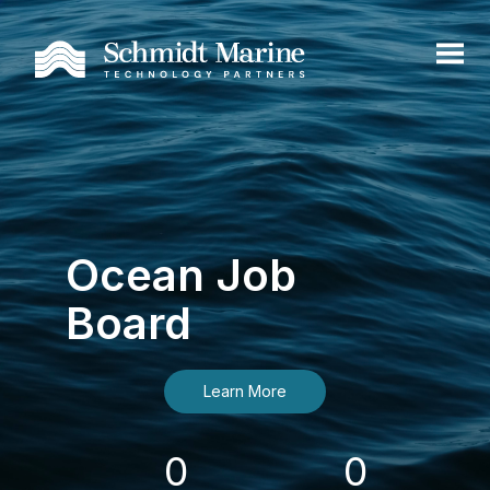
Ocean Job
Board
Learn More
0
0