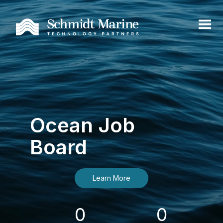
Ocean Job
Board
Learn More
0
0