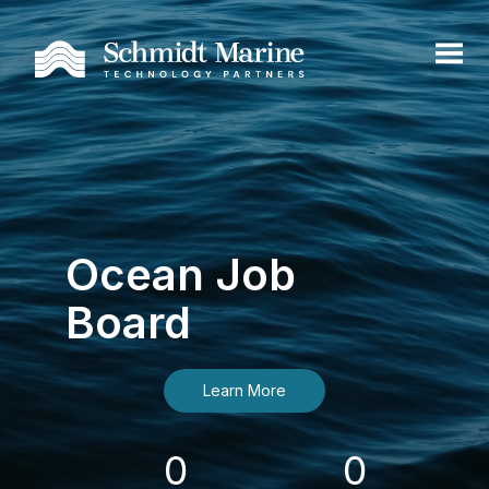
Ocean Job
Board
Learn More
0
0