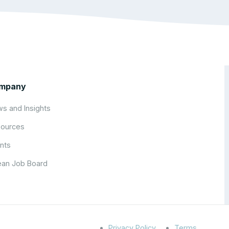
mpany
s and Insights
ources
nts
an Job Board
Privacy Policy
Terms