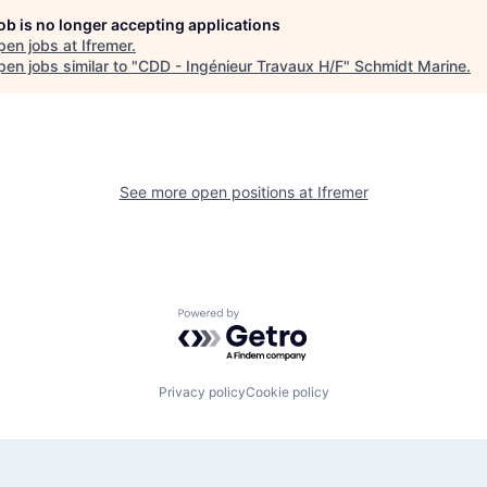
job is no longer accepting applications
pen jobs at
Ifremer
.
en jobs similar to "
CDD - Ingénieur Travaux H/F
"
Schmidt Marine
.
See more open positions at
Ifremer
Powered by Getro.com
Privacy policy
Cookie policy