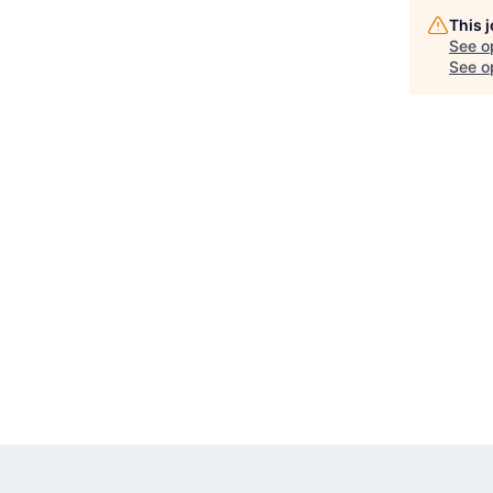
This 
See o
See op