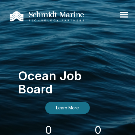
Ocean Job
Board
Learn More
0
0