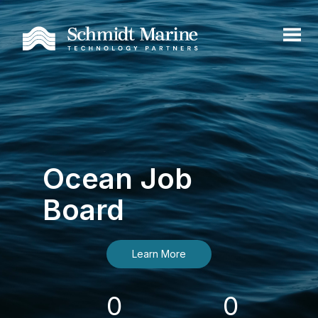
Ocean Job
Board
Learn More
0
0