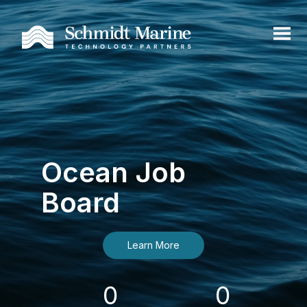
Ocean Job
Board
Learn More
0
0