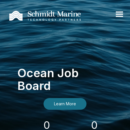
Ocean Job
Board
Learn More
0
0