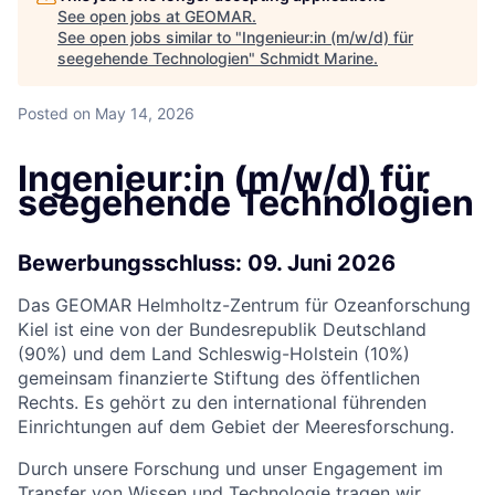
See open jobs at
GEOMAR
.
See open jobs similar to "
Ingenieur:in (m/w/d) für
seegehende Technologien
"
Schmidt Marine
.
Posted
on May 14, 2026
Ingenieur:in (m/w/d) für
seegehende Technologien
Bewerbungsschluss: 09. Juni 2026
Das GEOMAR Helmholtz-Zentrum für Ozeanforschung
Kiel ist eine von der Bundesrepublik Deutschland
(90%) und dem Land Schleswig-Holstein (10%)
gemeinsam finanzierte Stiftung des öffentlichen
Rechts. Es gehört zu den international führenden
Einrichtungen auf dem Gebiet der Meeresforschung.
Durch unsere Forschung und unser Engagement im
Transfer von Wissen und Technologie tragen wir