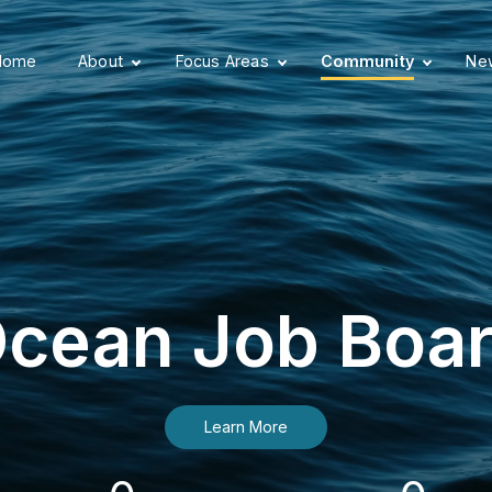
Home
About
Focus Areas
Community
New
cean Job Boa
Learn More