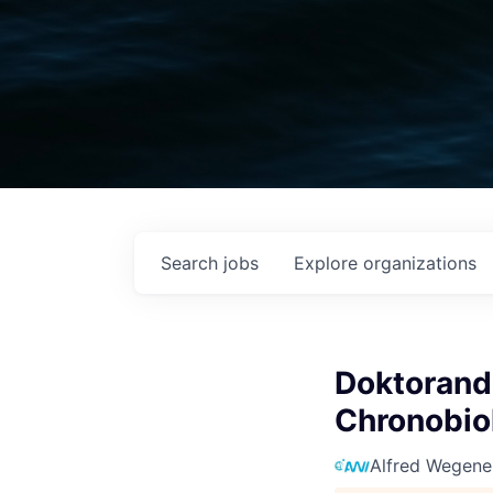
Search
jobs
Explore
organizations
Doktorand:
Chronobio
Alfred Wegener