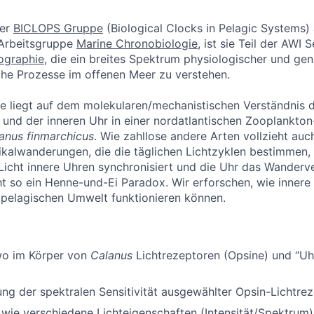
der
BICLOPS Gruppe
(Biological Clocks in Pelagic Systems) 
 Arbeitsgruppe
Marine Chronobiologie
, ist sie Teil der AWI 
ographie
, die ein breites Spektrum physiologischer und ge
che Prozesse im offenen Meer zu verstehen.
le liegt auf dem molekularen/mechanistischen Verständnis 
nd der inneren Uhr in einer nordatlantischen Zooplankton
anus finmarchicus
. Wie zahllose andere Arten vollzieht au
tikalwanderungen, die die täglichen Lichtzyklen bestimmen,
 Licht innere Uhren synchronisiert und die Uhr das Wanderv
eht so ein Henne-und-Ei Paradox. Wir erforschen, wie innere
 pelagischen Umwelt funktionieren können.
o im Körper von
Calanus
Lichtrezeptoren (Opsine) und “Uh
ung der spektralen Sensitivität ausgewählter Opsin-Lichtre
wie verschiedene Lichteigenschaften (Intensität/Spektrum) 