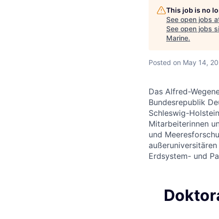
This job is no 
See open jobs a
See open jobs si
Marine
.
Posted
on May 14, 2
Das Alfred-Wegener
Bundesrepublik De
Schleswig-Holstein
Mitarbeiterinnen un
und Meeresforschun
außeruniversitären
Erdsystem- und Pa
Doktor