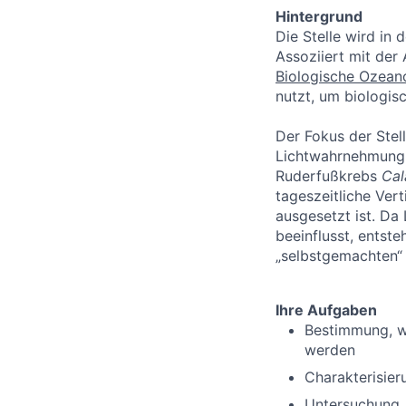
Hintergrund
Die Stelle wird in 
Assoziiert mit der
Biologische Ozean
nutzt, um biologis
Der Fokus der Stel
Lichtwahrnehmung u
Ruderfußkrebs
Cal
tageszeitliche Ver
ausgesetzt ist. Da
beeinflusst, entst
„selbstgemachten“
Ihre Aufgaben
Bestimmung, w
werden
Charakterisier
Untersuchung, 