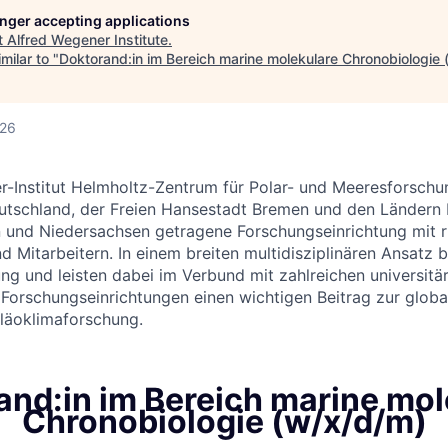
longer accepting applications
t
Alfred Wegener Institute
.
milar to "
Doktorand:in im Bereich marine molekulare Chronobiologie
026
-Institut Helmholtz-Zentrum für Polar- und Meeresforschun
utschland, der Freien Hansestadt Bremen und den Ländern
 und Niedersachsen getragene Forschungseinrichtung mit r
d Mitarbeitern. In einem breiten multidisziplinären Ansatz b
g und leisten dabei im Verbund mit zahlreichen universitä
 Forschungseinrichtungen einen wichtigen Beitrag zur glob
läoklimaforschung.
and:in im Bereich marine mol
Chronobiologie (w/x/d/m)