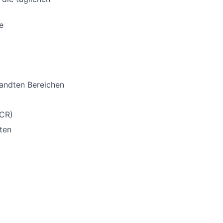
e
wandten Bereichen
PCR)
ten