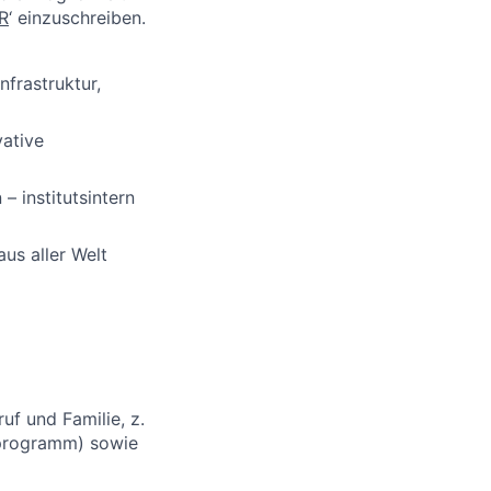
R
‘ einzuschreiben.
frastruktur,
vative
– institutsintern
aus aller Welt
uf und Familie, z.
nprogramm) sowie