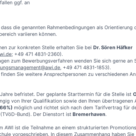
 fallen ggf. an
, dass die genannten Rahmenbedingungen als Orientierung 
ereich variieren können.
nen zur konkreten Stelle erhalten Sie bei
Dr. Sören Häfker
wi.de
; +49 471 4831-2360).
ragen zum Bewerbungsverfahren wenden Sie sich gerne an 
ungsmanagement@awi.de
, +49 471 4831-1853).
finden Sie weitere Ansprechpersonen zu verschiedenen Anl
 Jahre befristet. Der geplante Starttermin für die Stelle ist
O
ngig von Ihrer Qualifikation sowie den Ihnen übertragenen
(66%)
möglich und richtet sich nach dem Tarifvertrag für d
(TVöD-Bund). Der Dienstort ist
Bremerhaven
.
m AWI ist die Teilnahme an einem strukturierten Promotio
schule vorgeschrieben. In diesem Zusammenhang haben Sie 