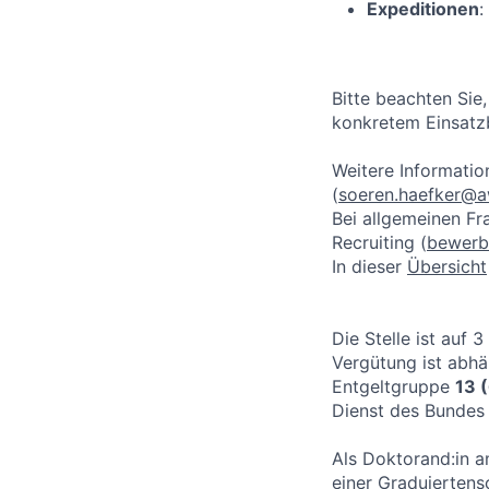
Expeditionen
:
Bitte beachten Sie
konkretem Einsatzb
Weitere Informatio
(
soeren.haefker@a
Bei allgemeinen F
Recruiting (
bewerb
In dieser
Übersicht
Die Stelle ist auf 3
Vergütung ist abhä
Entgeltgruppe
13 
Dienst des Bundes 
Als Doktorand:in a
einer Graduierten