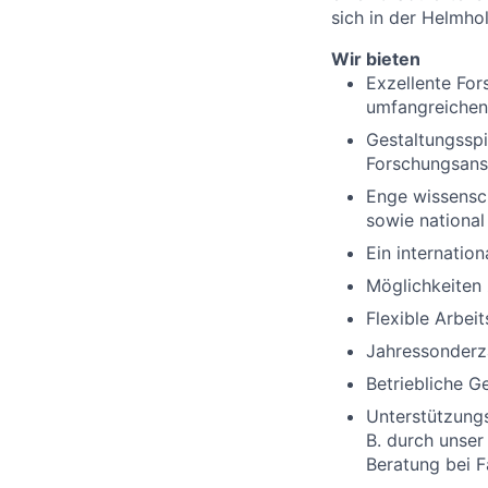
sich in der Helmho
Wir bieten
Exzellente For
umfangreichen
Gestaltungsspi
Forschungsansä
Enge wissensch
sowie national
Ein internatio
Möglichkeiten 
Flexible Arbeit
Jahressonder
Betriebliche G
Unterstützungs
B. durch unser
Beratung bei F