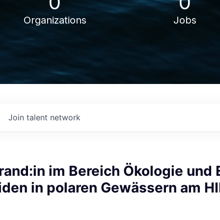
0
0
Organizations
Jobs
Join talent network
and:in im Bereich Ökologie und 
iden in polaren Gewässern am H