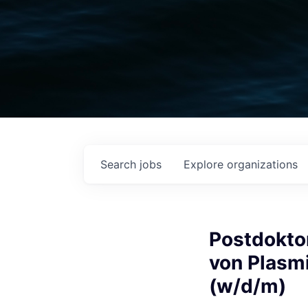
Search
jobs
Explore
organizations
Postdoktor
von Plasm
(w/d/m)