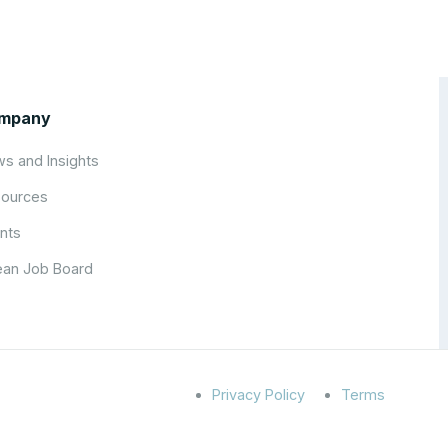
mpany
s and Insights
ources
nts
an Job Board
Privacy Policy
Terms