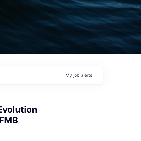
My
job
alerts
Evolution
IFMB