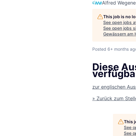
Alfred Wegener
This job is no 
See open jobs a
See open jobs si
Gewässern am 
Posted
6+ months ag
Diese Aus
verfügba
zur englischen Au
» Zurück zum Stel
This 
See o
See op