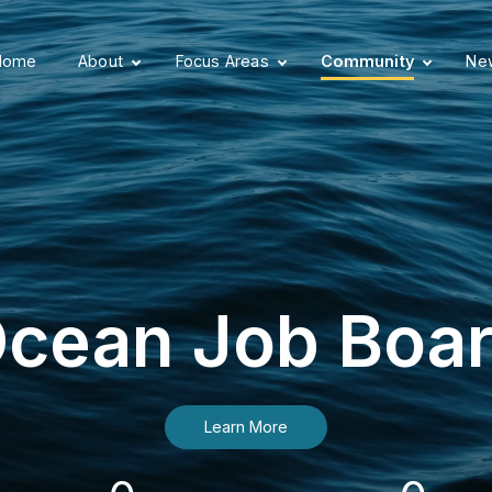
Home
About
Focus Areas
Community
New
cean Job Boa
Learn More