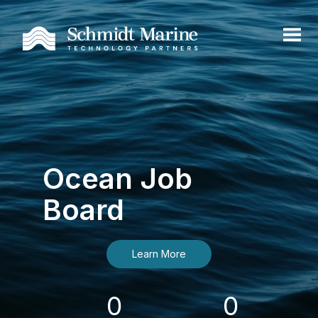
Ocean Job
Board
Learn More
0
0