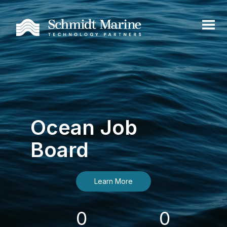
Ocean Job
Board
Learn More
0
0