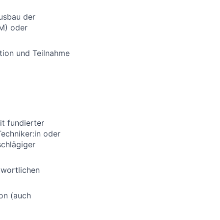
usbau der
M) oder
ation und Teilnahme
t fundierter
echniker:in oder
schlägiger
twortlichen
on (auch