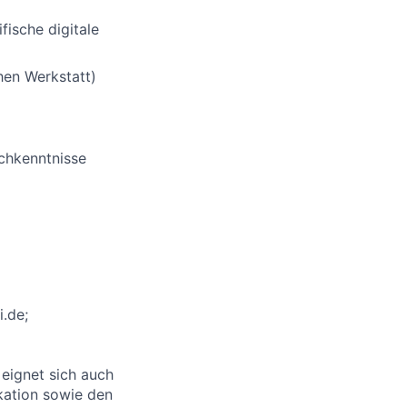
fische digitale
hen Werkstatt)
schkenntnisse
.de;
t eignet sich auch
ikation sowie den