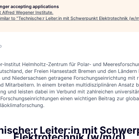
longer accepting applications
t
Alfred Wegener Institute
.
milar to "
Technische:r Leiter:in mit Schwerpunkt Elektrotechnik (w/
o
-Institut Helmholtz-Zentrum für Polar- und Meeresforschun
utschland, der Freien Hansestadt Bremen und den Ländern
 und Niedersachsen getragene Forschungseinrichtung mit r
d Mitarbeitern. In einem breiten multidisziplinären Ansatz b
g und leisten dabei im Verbund mit zahlreichen universitä
 Forschungseinrichtungen einen wichtigen Beitrag zur glob
läoklimaforschung.
ische:r Leiter:in mit Schwe
Elektrotechnik (w/m/d)