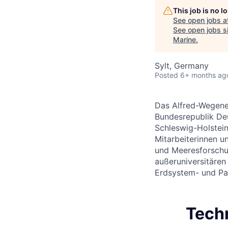
This job is no 
See open jobs a
See open jobs si
Marine
.
Sylt, Germany
Posted
6+ months ag
Das Alfred-Wegener
Bundesrepublik De
Schleswig-Holstein
Mitarbeiterinnen un
und Meeresforschun
außeruniversitären
Erdsystem- und Pa
Techn