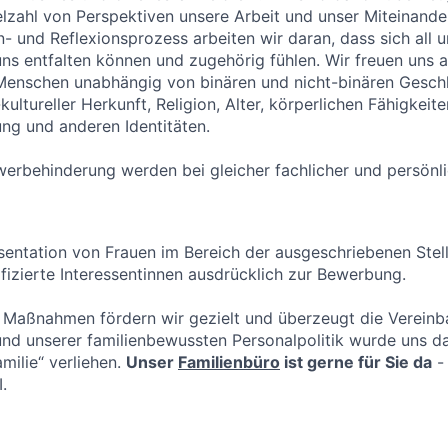
lzahl von Perspektiven unsere Arbeit und unser Miteinander
n- und Reflexionsprozess arbeiten wir daran, dass sich all 
uns entfalten können und zugehörig fühlen. Wir freuen uns
 Menschen unabhängig von binären und nicht-binären Geschl
-kultureller Herkunft, Religion, Alter, körperlichen Fähigkei
ung und anderen Identitäten.
erbehinderung werden bei gleicher fachlicher und persönl
entation von Frauen im Bereich der ausgeschriebenen Stel
ifizierte Interessentinnen ausdrücklich zur Bewerbung.
Maßnahmen fördern wir gezielt und überzeugt die Vereinba
und unserer familienbewussten Personalpolitik wurde uns da
milie“ verliehen.
Unser
Familienbüro
ist gerne für Sie da
-
.