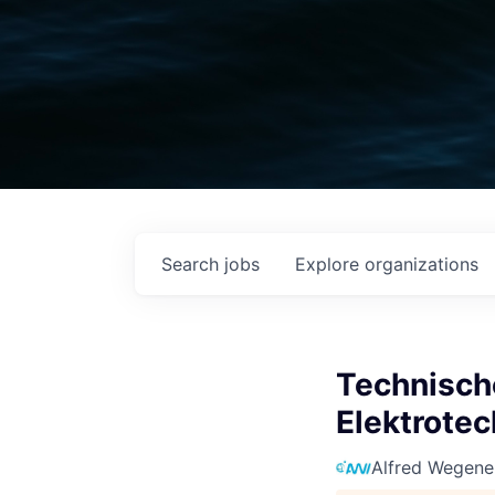
Search
jobs
Explore
organizations
Technische
Elektrote
Alfred Wegener