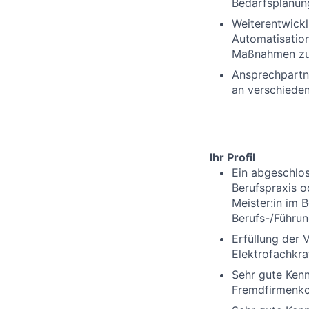
Bedarfsplanun
Weiterentwickl
Automatisation
Maßnahmen zur
Ansprechpartne
an verschiede
Ihr Profil
Ein abgeschlos
Berufspraxis o
Meister:in im 
Berufs-/Führu
Erfüllung der 
Elektrofachkra
Sehr gute Kenn
Fremdfirmenko