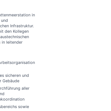
ttenmeerstation in
- und
chen Infrastruktur.
mit den Kollegen
haustechnischen
in leitender
Arbeitsorganisation
des sicheren und
er Gebäude
rchführung aller
und
nkoordination
sbereichs sowie