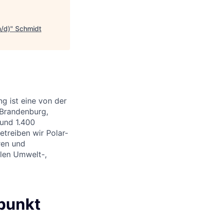
m/d)
"
Schmidt
g ist eine von der
 Brandenburg,
und 1.400
etreiben wir Polar-
ren und
alen Umwelt-,
rpunkt