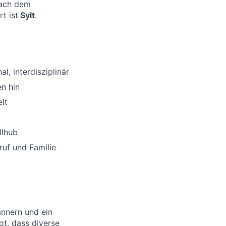
nach dem
t ist
Sylt
.
l, interdisziplinär
en hin
lt
llhub
ruf und Familie
ännern und ein
gt, dass diverse