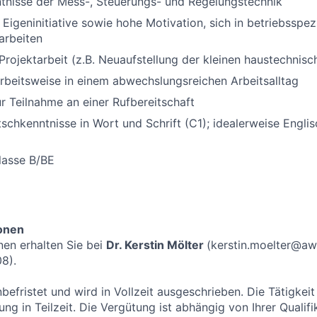
tnisse der Mess-, Steuerungs- und Regelungstechnik
Eigeninitiative sowie hohe Motivation, sich in betriebsspezi
arbeiten
Projektarbeit (z.B. Neuaufstellung der kleinen haustechnisc
Arbeitsweise in einem abwechslungsreichen Arbeitsalltag
ur Teilnahme an einer Rufbereitschaft
schkenntnisse in Wort und Schrift (C1); idealerweise Engli
lasse B/BE
ionen
nen erhalten Sie bei
Dr. Kerstin Mölter
(kerstin.moelter@awi
8).
unbefristet und wird in Vollzeit ausgeschrieben. Die Tätigkei
ung in Teilzeit. Die Vergütung ist abhängig von Ihrer Qualif