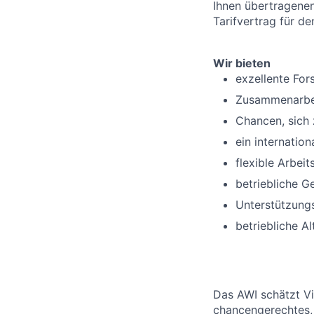
Ihnen übertragene
Tarifvertrag für d
Wir bieten
exzellente For
Zusammenarbeit 
Chancen, sich 
ein internatio
flexible Arbeit
betriebliche G
Unterstützungs
betriebliche A
Das AWI schätzt Vie
chancengerechtes, 