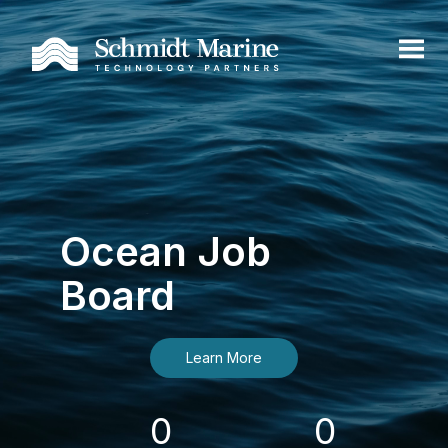
Ocean Job
Board
Learn More
0
0