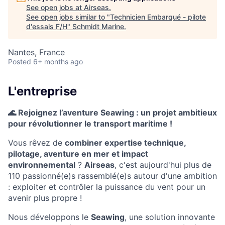
See open jobs at
Airseas
.
See open jobs similar to "
Technicien Embarqué - pilote
d'essais F/H
"
Schmidt Marine
.
Nantes, France
Posted
6+ months ago
L'entreprise
🌊 Rejoignez l’aventure Seawing : un projet ambitieux
pour révolutionner le transport maritime !
Vous rêvez de
combiner expertise technique,
pilotage, aventure en mer et impact
environnemental
?
Airseas
, c'est aujourd'hui plus de
110 passionné(e)s rassemblé(e)s autour d'une ambition
: exploiter et contrôler la puissance du vent pour un
avenir plus propre !
Nous développons le
Seawing
, une solution innovante