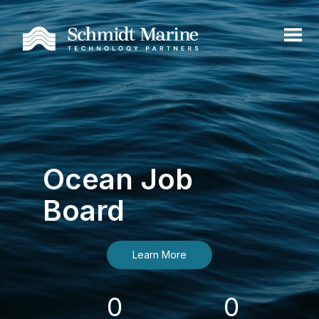
Ocean Job
Board
Learn More
0
0