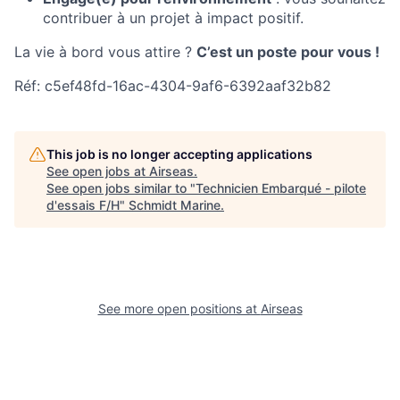
contribuer à un projet à impact positif.
La vie à bord vous attire ?
C’est un poste pour vous !
Réf: c5ef48fd-16ac-4304-9af6-6392aaf32b82
This job is no longer accepting applications
See open jobs at
Airseas
.
See open jobs similar to "
Technicien Embarqué - pilote
d'essais F/H
"
Schmidt Marine
.
See more open positions at
Airseas