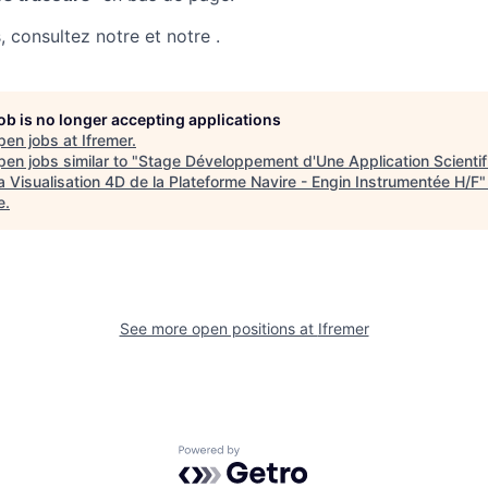
, consultez notre et notre .
job is no longer accepting applications
pen jobs at
Ifremer
.
en jobs similar to "
Stage Développement d'Une Application Scientif
a Visualisation 4D de la Plateforme Navire - Engin Instrumentée H/F
e
.
See more open positions at
Ifremer
Powered by Getro.com