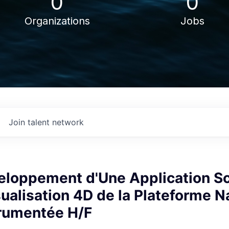
0
0
Organizations
Jobs
Join talent network
eloppement d'Une Application Sc
sualisation 4D de la Plateforme Na
trumentée H/F