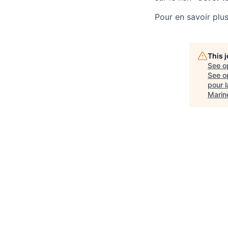
Pour en savoir plus
This 
See o
See op
pour l
Marin