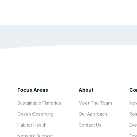
Focus Areas
About
Co
Sustainable Fisheries
Meet The Team
New
Ocean Observing
Our Approach
Res
Habitat Health
Contact Us
Eve
Network Support
Oce