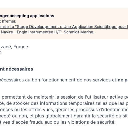
longer accepting applications
t
Ifremer
.
milar to "
Stage Développement d'Une Application Scientifique pour l
 Navire - Engin Instrumentée H/F
"
Schmidt Marine
.
uzané, France
o
nt nécessaires
nécessaires au bon fonctionnement de nos services et
ne p
 permettant de maintenir la session de l'utilisateur active 
ite, de stocker des informations temporaires telles que les
nonces ou les offres vues, gérer les processus d'identification
onnecté ou non, et plus globalement garantir la sécurité du s
tives d'accès frauduleux ou les violations de sécurité.