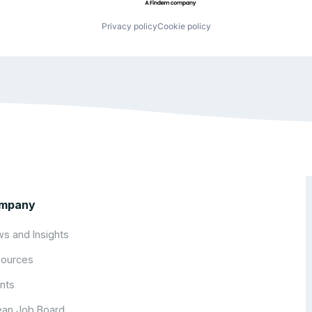
Privacy policy
Cookie policy
mpany
s and Insights
ources
nts
an Job Board